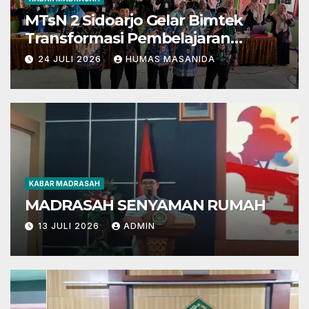
MTsN 2 Sidoarjo Gelar Bimtek
Transformasi Pembelajaran
Berbasis AI dan Deep Learning
24 JULI 2026
HUMAS MASANIDA
KABAR MADRASAH
MADRASAH SENYAMAN RUMAH
13 JULI 2026
ADMIN