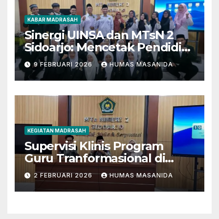
KABAR MADRASAH
Sinergi UINSA dan MTsN 2
Sidoarjo: Mencetak Pendidik
Berkarakter Menghadapi
9 FEBRUARI 2026
HUMAS MASANIDA
Tantangan Zaman
KEGIATAN MADRASAH
Supervisi Klinis Program
Guru Tranformasional di
MTsN 2 Sidoarjo
2 FEBRUARI 2026
HUMAS MASANIDA