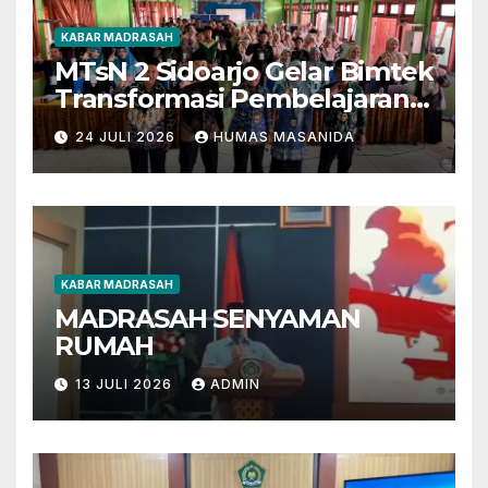
KABAR MADRASAH
MTsN 2 Sidoarjo Gelar Bimtek
Transformasi Pembelajaran
Berbasis AI dan Deep
24 JULI 2026
HUMAS MASANIDA
Learning
KABAR MADRASAH
MADRASAH SENYAMAN
RUMAH
13 JULI 2026
ADMIN