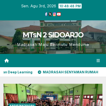
Skip
Sen. Agu 3rd, 2026
10:48:50 PM
to
content
MTsN 2 SIDOARJO
Madrasah Maju Bermutu Mendunia
MADRASAH SENYAMAN RUMAH
Sinergi UINSA dan MT
KABAR MADRASAH