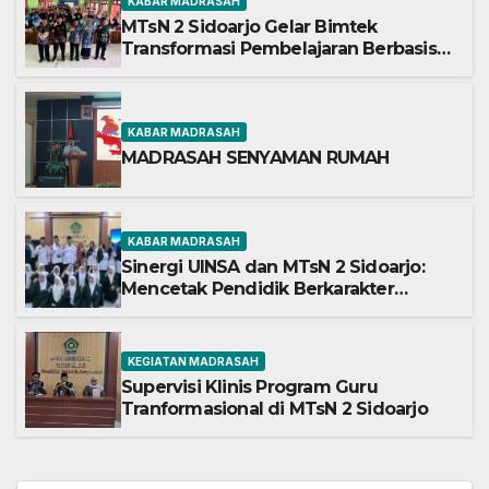
KABAR MADRASAH
MTsN 2 Sidoarjo Gelar Bimtek
Transformasi Pembelajaran Berbasis
AI dan Deep Learning
KABAR MADRASAH
MADRASAH SENYAMAN RUMAH
KABAR MADRASAH
Sinergi UINSA dan MTsN 2 Sidoarjo:
Mencetak Pendidik Berkarakter
Menghadapi Tantangan Zaman
KEGIATAN MADRASAH
Supervisi Klinis Program Guru
Tranformasional di MTsN 2 Sidoarjo