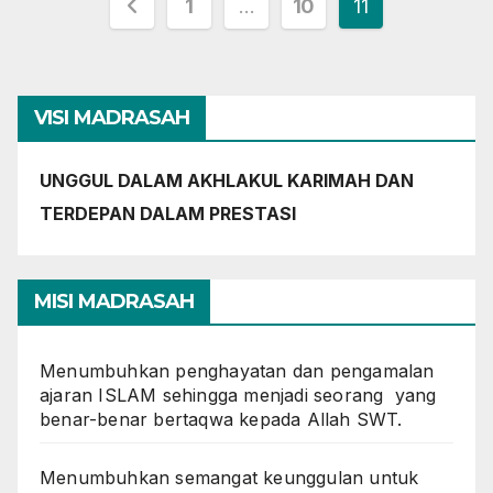
Paginasi
1
…
10
11
pos
VISI MADRASAH
UNGGUL DALAM AKHLAKUL KARIMAH DAN
TERDEPAN DALAM PRESTASI
MISI MADRASAH
Menumbuhkan penghayatan dan pengamalan
ajaran ISLAM sehingga menjadi seorang yang
benar-benar bertaqwa kepada Allah SWT.
Menumbuhkan semangat keunggulan untuk