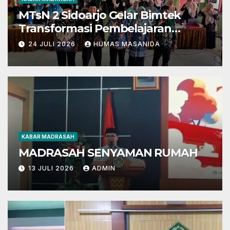
MTsN 2 Sidoarjo Gelar Bimtek
Transformasi Pembelajaran
Berbasis AI dan Deep Learning
24 JULI 2026
HUMAS MASANIDA
KABAR MADRASAH
MADRASAH SENYAMAN RUMAH
13 JULI 2026
ADMIN