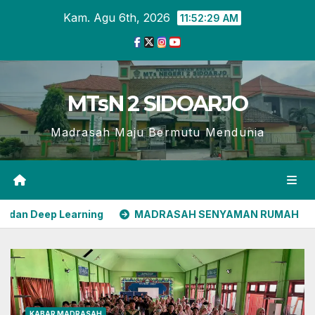
Skip
Kam. Agu 6th, 2026
11:52:31 AM
to
content
MTsN 2 SIDOARJO
Madrasah Maju Bermutu Mendunia
MADRASAH SENYAMAN RUMAH
Sinergi UINSA dan 
KABAR MADRASAH