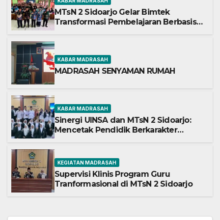
KABAR MADRASAH
MTsN 2 Sidoarjo Gelar Bimtek
Transformasi Pembelajaran Berbasis
AI dan Deep Learning
KABAR MADRASAH
MADRASAH SENYAMAN RUMAH
KABAR MADRASAH
Sinergi UINSA dan MTsN 2 Sidoarjo:
Mencetak Pendidik Berkarakter
Menghadapi Tantangan Zaman
KEGIATAN MADRASAH
Supervisi Klinis Program Guru
Tranformasional di MTsN 2 Sidoarjo