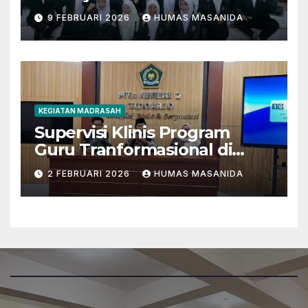
Berkarakter Menghadapi
9 FEBRUARI 2026
HUMAS MASANIDA
Tantangan Zaman
KEGIATAN MADRASAH
Supervisi Klinis Program
Guru Tranformasional di
MTsN 2 Sidoarjo
2 FEBRUARI 2026
HUMAS MASANIDA