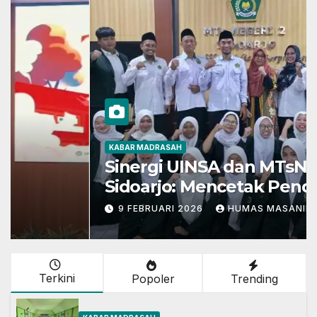
KABAR MADRASAH
Sinergi UINSA dan MTsN 2
Sidoarjo: Mencetak Pendidik
Berkarakter Menghadapi
9 FEBRUARI 2026
HUMAS MASANIDA
Tantangan Zaman
Terkini
Popoler
Trending