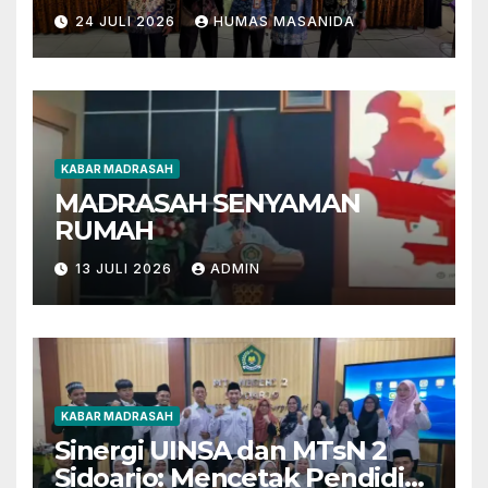
Berbasis AI dan Deep
24 JULI 2026
HUMAS MASANIDA
Learning
KABAR MADRASAH
MADRASAH SENYAMAN
RUMAH
13 JULI 2026
ADMIN
KABAR MADRASAH
Sinergi UINSA dan MTsN 2
Sidoarjo: Mencetak Pendidik