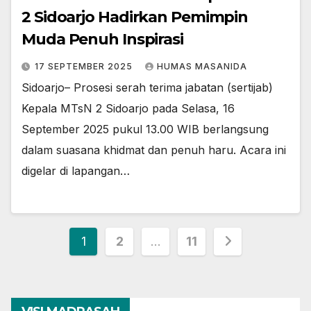
2 Sidoarjo Hadirkan Pemimpin
Muda Penuh Inspirasi
17 SEPTEMBER 2025
HUMAS MASANIDA
Sidoarjo– Prosesi serah terima jabatan (sertijab)
Kepala MTsN 2 Sidoarjo pada Selasa, 16
September 2025 pukul 13.00 WIB berlangsung
dalam suasana khidmat dan penuh haru. Acara ini
digelar di lapangan…
Paginasi
1
2
…
11
pos