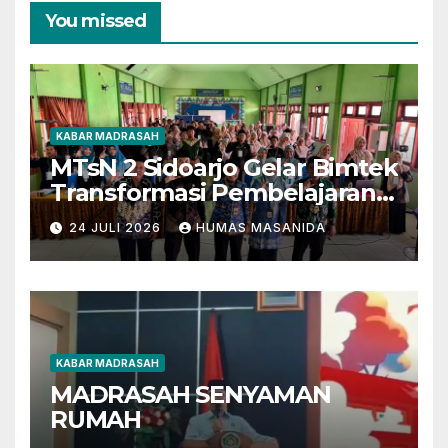
You missed
KABAR MADRASAH
MTsN 2 Sidoarjo Gelar Bimtek
Transformasi Pembelajaran
Berbasis AI dan Deep
24 JULI 2026
HUMAS MASANIDA
Learning
KABAR MADRASAH
MADRASAH SENYAMAN
RUMAH