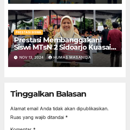
PRESTASI SISWA
Prestasi Membanggakan!
Siswi MTsN 2 Sidoarjo Kuasai
Olimpiade DAFI SE Jawa
NOV 13, 2024
HUMAS MASANIDA
Timur
Tinggalkan Balasan
Alamat email Anda tidak akan dipublikasikan.
Ruas yang wajib ditandai
*
Komentar
*