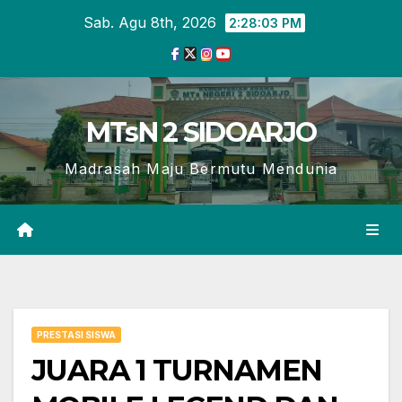
Skip
Sab. Agu 8th, 2026
2:28:04 PM
to
content
MTsN 2 SIDOARJO
Madrasah Maju Bermutu Mendunia
PRESTASI SISWA
JUARA 1 TURNAMEN