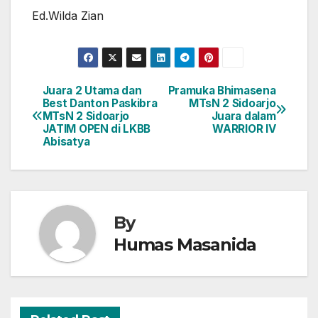
Ed.Wilda Zian
Juara 2 Utama dan
Pramuka Bhimasena
Navigasi
Best Danton Paskibra
MTsN 2 Sidoarjo
MTsN 2 Sidoarjo
Juara dalam
pos
JATIM OPEN di LKBB
WARRIOR IV
Abisatya
By
Humas Masanida