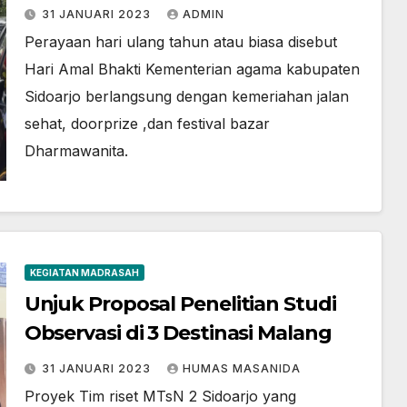
KEMENAG KE 77
31 JANUARI 2023
ADMIN
Perayaan hari ulang tahun atau biasa disebut
Hari Amal Bhakti Kementerian agama kabupaten
Sidoarjo berlangsung dengan kemeriahan jalan
sehat, doorprize ,dan festival bazar
Dharmawanita.
KEGIATAN MADRASAH
Unjuk Proposal Penelitian Studi
Observasi di 3 Destinasi Malang
31 JANUARI 2023
HUMAS MASANIDA
Proyek Tim riset MTsN 2 Sidoarjo yang