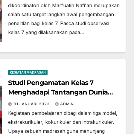
dikoordinatori oleh Marfuatin Nafi'ah merupakan
salah satu target langkah awal pengembangan
penelitian bagi kelas 7. Pasca studi observasi
kelas 7 yang dilaksanakan pada…
KEGIATAN MADRASAH
Studi Pengamatan Kelas 7
Menghadapi Tantangan Dunia
Kerja Industri 4.0 di Malang
31 JANUARI 2023
ADMIN
Kegiataan pembelajaran dibagi dalam tiga model,
ekstrakurikuler, kokurikuler dan intrakurikuler.
Upaya sebuah madrasah guna menunjang