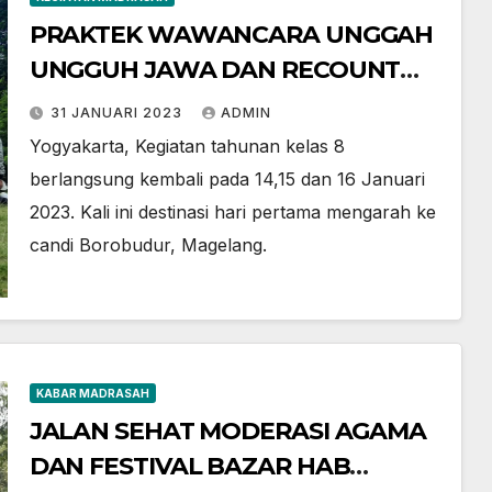
PRAKTEK WAWANCARA UNGGAH
UNGGUH JAWA DAN RECOUNT
TEXT di OUTING CLASS
31 JANUARI 2023
ADMIN
YOGYAKARTA 2022
Yogyakarta, Kegiatan tahunan kelas 8
berlangsung kembali pada 14,15 dan 16 Januari
2023. Kali ini destinasi hari pertama mengarah ke
candi Borobudur, Magelang.
KABAR MADRASAH
JALAN SEHAT MODERASI AGAMA
DAN FESTIVAL BAZAR HAB