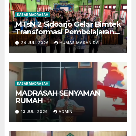
KABAR MADRASAH
MTsN 2 Sidoarjo Gelar Bimtek
Transformasi Pembelajaran
Berbasis AI dan Deep
24 JULI 2026
HUMAS MASANIDA
Learning
KABAR MADRASAH
MADRASAH SENYAMAN
RUMAH
13 JULI 2026
ADMIN