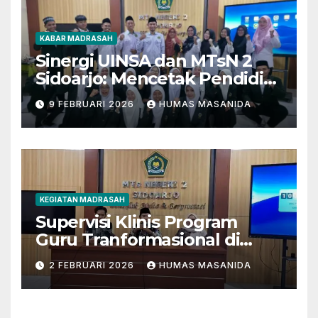
KABAR MADRASAH
Sinergi UINSA dan MTsN 2
Sidoarjo: Mencetak Pendidik
Berkarakter Menghadapi
9 FEBRUARI 2026
HUMAS MASANIDA
Tantangan Zaman
KEGIATAN MADRASAH
Supervisi Klinis Program
Guru Tranformasional di
MTsN 2 Sidoarjo
2 FEBRUARI 2026
HUMAS MASANIDA