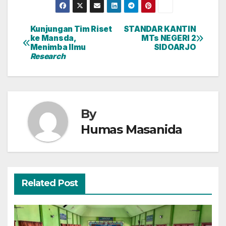
Kunjungan Tim Riset
STANDAR KANTIN
Navigasi
ke Mansda,
MTs NEGERI 2
Menimba Ilmu
SIDOARJO
pos
Research
By
Humas Masanida
Related Post