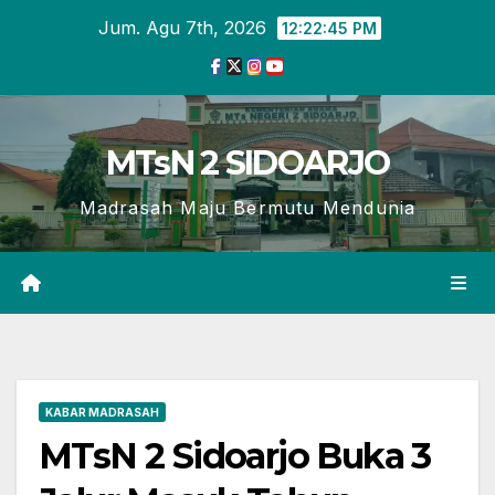
Skip
Jum. Agu 7th, 2026
12:22:46 PM
to
content
MTsN 2 SIDOARJO
Madrasah Maju Bermutu Mendunia
KABAR MADRASAH
MTsN 2 Sidoarjo Buka 3