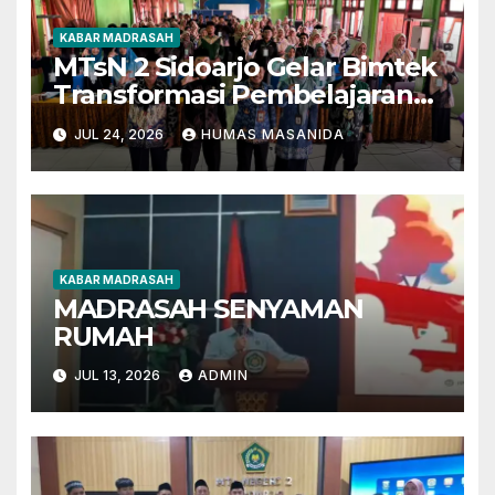
KABAR MADRASAH
MTsN 2 Sidoarjo Gelar Bimtek
Transformasi Pembelajaran
Berbasis AI dan Deep
JUL 24, 2026
HUMAS MASANIDA
Learning
KABAR MADRASAH
MADRASAH SENYAMAN
RUMAH
JUL 13, 2026
ADMIN