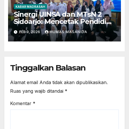
KABAR MADRASAH
Sinergi UINSA dan MTsN 2
Sidoarjo: Mencetak Pendidik
Berkarakter Menghadapi
FEB 9, 2026
HUMAS MASANIDA
Tantangan Zaman
Tinggalkan Balasan
Alamat email Anda tidak akan dipublikasikan.
Ruas yang wajib ditandai
*
Komentar
*