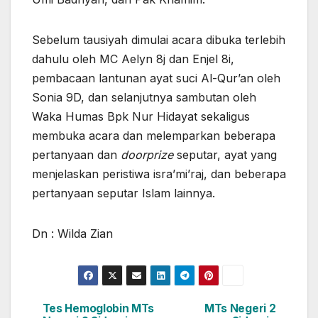
Sebelum tausiyah dimulai acara dibuka terlebih
dahulu oleh MC Aelyn 8j dan Enjel 8i,
pembacaan lantunan ayat suci Al-Qur’an oleh
Sonia 9D, dan selanjutnya sambutan oleh
Waka Humas Bpk Nur Hidayat sekaligus
membuka acara dan melemparkan beberapa
pertanyaan dan
doorprize
seputar, ayat yang
menjelaskan peristiwa isra’mi’raj, dan beberapa
pertanyaan seputar Islam lainnya.
Dn : Wilda Zian
Tes Hemoglobin MTs
MTs Negeri 2
Navigasi