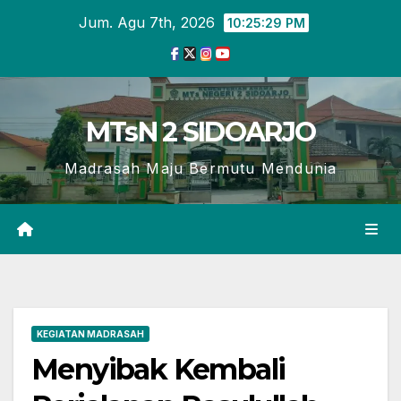
Skip
Jum. Agu 7th, 2026
10:25:30 PM
to
content
MTsN 2 SIDOARJO
Madrasah Maju Bermutu Mendunia
KEGIATAN MADRASAH
Menyibak Kembali