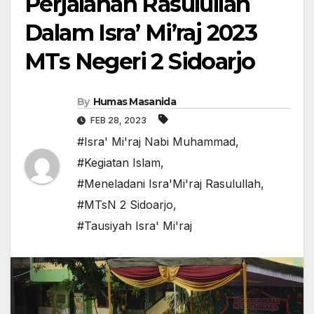
Perjalanan Rasulullah
Dalam Isra’ Mi’raj 2023
MTs Negeri 2 Sidoarjo
By
Humas Masanida
FEB 28, 2023
#Isra' Mi'raj Nabi Muhammad
,
#Kegiatan Islam
,
#Meneladani Isra'Mi'raj Rasulullah
,
#MTsN 2 Sidoarjo
,
#Tausiyah Isra' Mi'raj