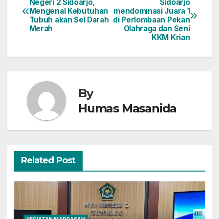
Negeri 2 Sidoarjo,
Sidoarjo
Mengenal Kebutuhan
mendominasi Juara 1
pos
Tubuh akan Sel Darah
di Perlombaan Pekan
Merah
Olahraga dan Seni
KKM Krian
By
Humas Masanida
Related Post
KEGIATAN MADRASAH