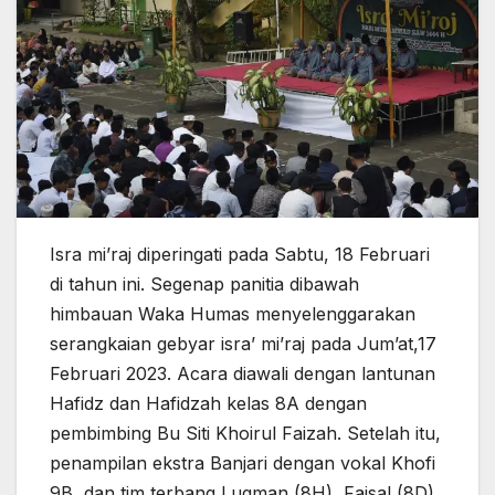
Isra mi’raj diperingati pada Sabtu, 18 Februari
di tahun ini. Segenap panitia dibawah
himbauan Waka Humas menyelenggarakan
serangkaian gebyar isra’ mi’raj pada Jum’at,17
Februari 2023. Acara diawali dengan lantunan
Hafidz dan Hafidzah kelas 8A dengan
pembimbing Bu Siti Khoirul Faizah. Setelah itu,
penampilan ekstra Banjari dengan vokal Khofi
9B, dan tim terbang Luqman (8H), Faisal (8D),