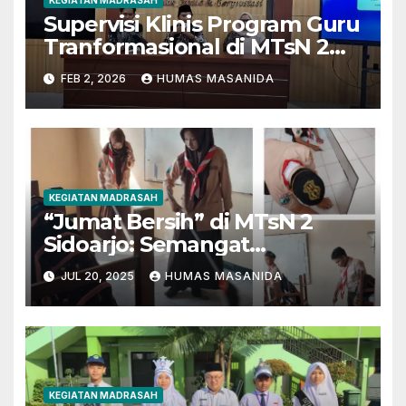
Supervisi Klinis Program Guru
Tranformasional di MTsN 2
Sidoarjo
FEB 2, 2026
HUMAS MASANIDA
KEGIATAN MADRASAH
“Jumat Bersih” di MTsN 2
Sidoarjo: Semangat
Kebersihan dan
JUL 20, 2025
HUMAS MASANIDA
Kebersamaan
KEGIATAN MADRASAH