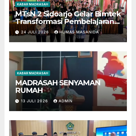
KABAR MADRASAH
MTsN 2 Sidoarjo Gelar Bimtek
Transformasi Pembelajaran
Berbasis AI dan Deep
24 JULI 2026
HUMAS MASANIDA
Learning
KABAR MADRASAH
MADRASAH SENYAMAN
RUMAH
13 JULI 2026
ADMIN