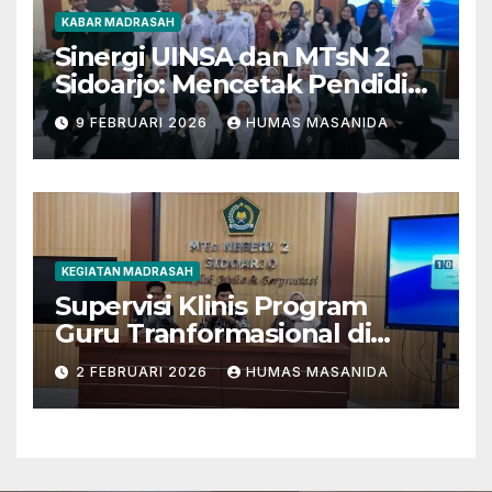
KABAR MADRASAH
Sinergi UINSA dan MTsN 2
Sidoarjo: Mencetak Pendidik
Berkarakter Menghadapi
9 FEBRUARI 2026
HUMAS MASANIDA
Tantangan Zaman
KEGIATAN MADRASAH
Supervisi Klinis Program
Guru Tranformasional di
MTsN 2 Sidoarjo
2 FEBRUARI 2026
HUMAS MASANIDA