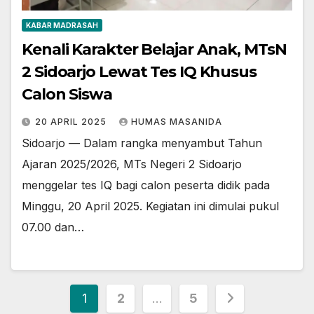
KABAR MADRASAH
Kenali Karakter Belajar Anak, MTsN
2 Sidoarjo Lewat Tes IQ Khusus
Calon Siswa
20 APRIL 2025
HUMAS MASANIDA
Sidoarjo — Dalam rangka menyambut Tahun
Ajaran 2025/2026, MTs Negeri 2 Sidoarjo
menggelar tes IQ bagi calon peserta didik pada
Minggu, 20 April 2025. Kegiatan ini dimulai pukul
07.00 dan…
Paginasi
1
2
…
5