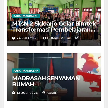
KABAR MADRASAH
MTsN 2 Sidoarjo Gelar Bimtek
Transformasi Pembelajaran
Berbasis AI dan Deep
24 JULI 2026
HUMAS MASANIDA
Learning
KABAR MADRASAH
MADRASAH SENYAMAN
RUMAH
13 JULI 2026
ADMIN