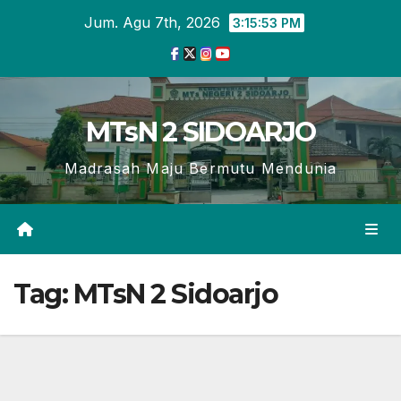
Skip
Jum. Agu 7th, 2026
3:15:55 PM
to
content
MTsN 2 SIDOARJO
Madrasah Maju Bermutu Mendunia
Tag:
MTsN 2 Sidoarjo