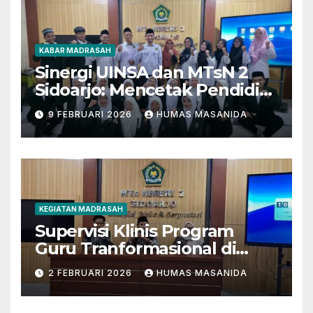
KABAR MADRASAH
Sinergi UINSA dan MTsN 2
Sidoarjo: Mencetak Pendidik
Berkarakter Menghadapi
9 FEBRUARI 2026
HUMAS MASANIDA
Tantangan Zaman
KEGIATAN MADRASAH
Supervisi Klinis Program
Guru Tranformasional di
MTsN 2 Sidoarjo
2 FEBRUARI 2026
HUMAS MASANIDA