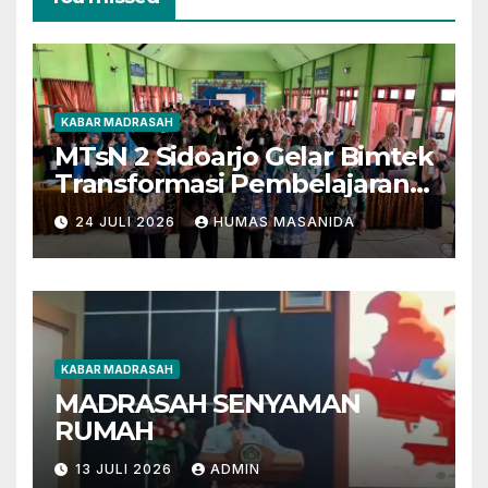
KABAR MADRASAH
MTsN 2 Sidoarjo Gelar Bimtek
Transformasi Pembelajaran
Berbasis AI dan Deep
24 JULI 2026
HUMAS MASANIDA
Learning
KABAR MADRASAH
MADRASAH SENYAMAN
RUMAH
13 JULI 2026
ADMIN