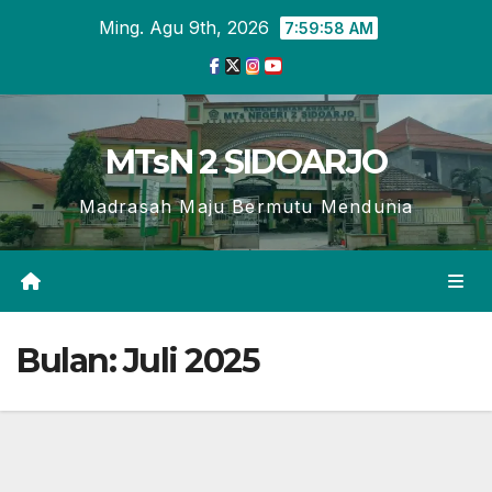
Skip
Ming. Agu 9th, 2026
7:59:59 AM
to
content
MTsN 2 SIDOARJO
Madrasah Maju Bermutu Mendunia
Bulan:
Juli 2025