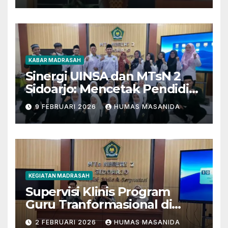
KABAR MADRASAH
Sinergi UINSA dan MTsN 2
Sidoarjo: Mencetak Pendidik
Berkarakter Menghadapi
9 FEBRUARI 2026
HUMAS MASANIDA
Tantangan Zaman
KEGIATAN MADRASAH
Supervisi Klinis Program
Guru Tranformasional di
MTsN 2 Sidoarjo
2 FEBRUARI 2026
HUMAS MASANIDA