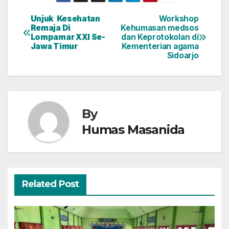
Unjuk Kesehatan
Workshop
Navigasi
Remaja Di
Kehumasan medsos
Lompamar XXI Se-
dan Keprotokolan di
pos
Jawa Timur
Kementerian agama
Sidoarjo
By
Humas Masanida
Related Post