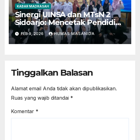
KABAR MADRASAH
Sinergi UINSA dan MTsN 2
Sidoarjo: Mencetak Pendidik
Berkarakter Menghadapi
FEB 9, 2026
HUMAS MASANIDA
Tantangan Zaman
Tinggalkan Balasan
Alamat email Anda tidak akan dipublikasikan.
Ruas yang wajib ditandai
*
Komentar
*