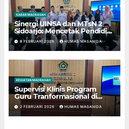
KABAR MADRASAH
Sinergi UINSA dan MTsN 2
Sidoarjo: Mencetak Pendidik
Berkarakter Menghadapi
9 FEBRUARI 2026
HUMAS MASANIDA
Tantangan Zaman
KEGIATAN MADRASAH
Supervisi Klinis Program
Guru Tranformasional di
MTsN 2 Sidoarjo
2 FEBRUARI 2026
HUMAS MASANIDA