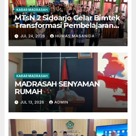
KABAR MADRASAH
MTsN 2 Sidoarjo Gelar Bimtek
Transformasi Pembelajaran
Berbasis AI dan Deep
JUL 24, 2026
HUMAS MASANIDA
Learning
KABAR MADRASAH
MADRASAH SENYAMAN
RUMAH
JUL 13, 2026
ADMIN