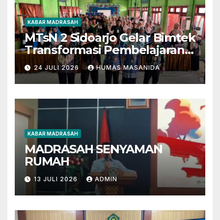
KABAR MADRASAH
MTsN 2 Sidoarjo Gelar Bimtek
Transformasi Pembelajaran
Berbasis AI dan Deep
24 JULI 2026
HUMAS MASANIDA
Learning
KABAR MADRASAH
MADRASAH SENYAMAN
RUMAH
13 JULI 2026
ADMIN