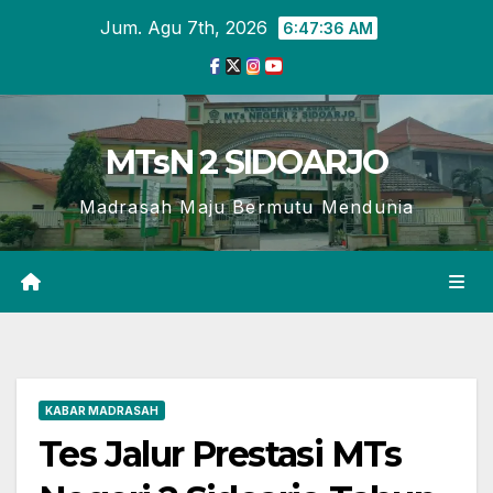
Skip
Jum. Agu 7th, 2026
6:47:37 AM
to
content
MTsN 2 SIDOARJO
Madrasah Maju Bermutu Mendunia
KABAR MADRASAH
Tes Jalur Prestasi MTs