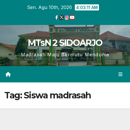
Skip
Sen. Agu 10th, 2026
4:03:12 AM
to
content
MTsN 2 SIDOARJO
Madrasah Maju Bermutu Mendunia
Tag:
Siswa madrasah