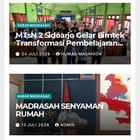
KABAR MADRASAH
MTsN 2 Sidoarjo Gelar Bimtek
Transformasi Pembelajaran
Berbasis AI dan Deep
24 JULI 2026
HUMAS MASANIDA
Learning
KABAR MADRASAH
MADRASAH SENYAMAN
RUMAH
13 JULI 2026
ADMIN