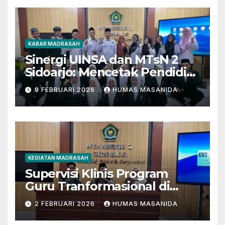
KABAR MADRASAH
Sinergi UINSA dan MTsN 2
Sidoarjo: Mencetak Pendidik
Berkarakter Menghadapi
9 FEBRUARI 2026
HUMAS MASANIDA
Tantangan Zaman
KEGIATAN MADRASAH
Supervisi Klinis Program
Guru Tranformasional di
MTsN 2 Sidoarjo
2 FEBRUARI 2026
HUMAS MASANIDA