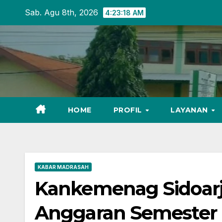
Skip
Sab. Agu 8th, 2026
4:23:19 AM
to
content
HOME
PROFIL
LAYANAN
KABAR MADRASAH
Kankemenag Sidoarjo
Anggaran Semester 