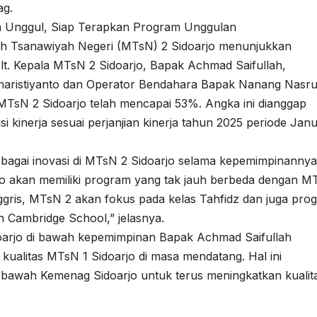
ag.
 Unggul, Siap Terapkan Program Unggulan
ah Tsanawiyah Negeri (MTsN) 2 Sidoarjo menunjukkan
t. Kepala MTsN 2 Sidoarjo, Bapak Achmad Saifullah,
naristiyanto dan Operator Bendahara Bapak Nanang Nasru
TsN 2 Sidoarjo telah mencapai 53%. Angka ini dianggap
i kinerja sesuai perjanjian kinerja tahun 2025 periode Janu
agai inovasi di MTsN 2 Sidoarjo selama kepemimpinannya
jo akan memiliki program yang tak jauh berbeda dengan M
nggris, MTsN 2 akan fokus pada kelas Tahfidz dan juga pro
n Cambridge School,” jelasnya.
doarjo di bawah kepemimpinan Bapak Achmad Saifullah
ualitas MTsN 1 Sidoarjo di masa mendatang. Hal ini
bawah Kemenag Sidoarjo untuk terus meningkatkan kualit