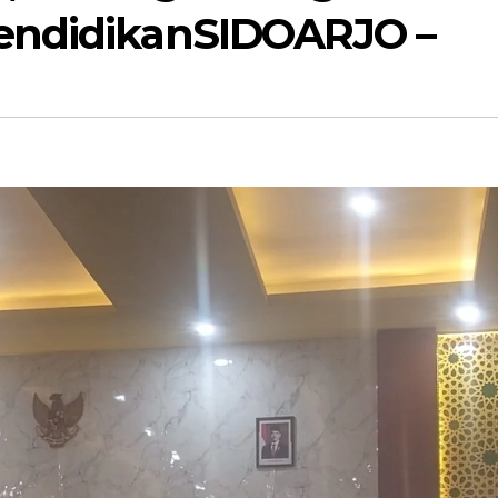
endidikanSIDOARJO –