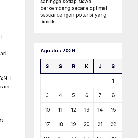
sehingga setiap siswa
berkembang secara optimal
sesuai dengan potensi yang
dimiliki.
l
Agustus 2026
ari
S
S
R
K
J
S
M
TsN 1
1
2
gram
3
4
5
6
7
8
9
10
11
12
13
14
15
16
as
17
18
19
20
21
22
23