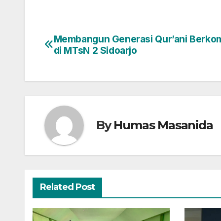
Membangun Generasi Qur’ani Berko
Navigasi
di MTsN 2 Sidoarjo
pos
By
Humas Masanida
Related Post