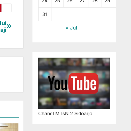
24
25
26
27
28
29
30
31
lui
« Jul
aji
Chanel MTsN 2 Sidoarjo