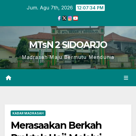
Skip
Jum. Agu 7th, 2026
12:07:35 PM
to
content
MTsN 2 SIDOARJO
Madrasah Maju Bermutu Mendunia
KABAR MADRASAH
Merasaakan Berkah