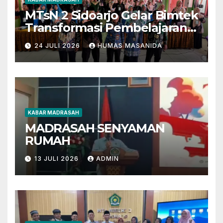
MTsN 2 Sidoarjo Gelar Bimtek
Transformasi Pembelajaran
Berbasis AI dan Deep
24 JULI 2026
HUMAS MASANIDA
Learning
KABAR MADRASAH
MADRASAH SENYAMAN
RUMAH
13 JULI 2026
ADMIN