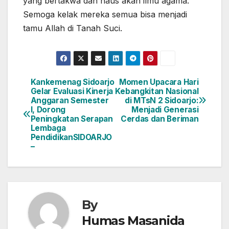
yang bertakwa dan haus akan ilmu agama.
Semoga kelak mereka semua bisa menjadi
tamu Allah di Tanah Suci.
Kankemenag Sidoarjo
Momen Upacara Hari
Navigasi
Gelar Evaluasi Kinerja
Kebangkitan Nasional
Anggaran Semester
di MTsN 2 Sidoarjo:
pos
I, Dorong
Menjadi Generasi
Peningkatan Serapan
Cerdas dan Beriman
Lembaga
PendidikanSIDOARJO
–
By
Humas Masanida