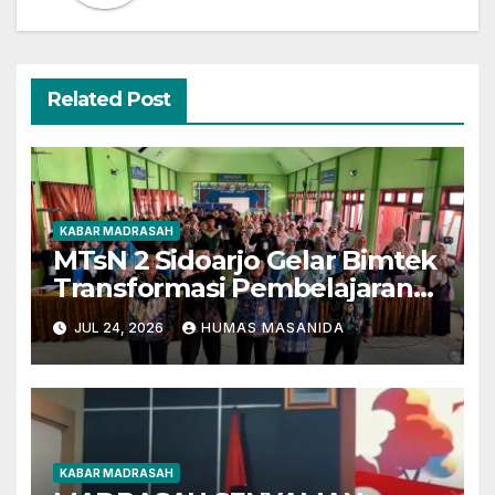
Related Post
KABAR MADRASAH
MTsN 2 Sidoarjo Gelar Bimtek
Transformasi Pembelajaran
Berbasis AI dan Deep
JUL 24, 2026
HUMAS MASANIDA
Learning
KABAR MADRASAH