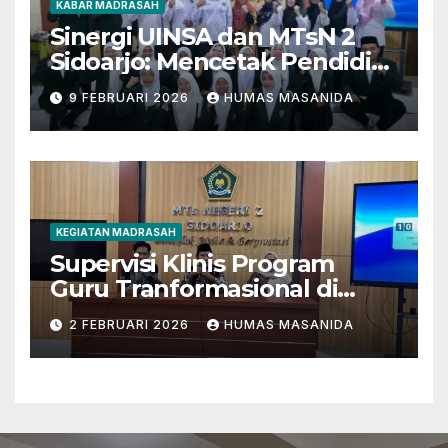
KABAR MADRASAH
Sinergi UINSA dan MTsN 2
Sidoarjo: Mencetak Pendidik
Berkarakter Menghadapi
9 FEBRUARI 2026
HUMAS MASANIDA
Tantangan Zaman
KEGIATAN MADRASAH
Supervisi Klinis Program
Guru Tranformasional di
MTsN 2 Sidoarjo
2 FEBRUARI 2026
HUMAS MASANIDA