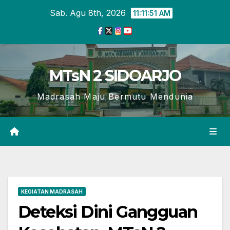
Skip
Sab. Agu 8th, 2026
11:11:52 AM
to
content
MTsN 2 SIDOARJO
Madrasah Maju Bermutu Mendunia
KEGIATAN MADRASAH
Deteksi Dini Gangguan