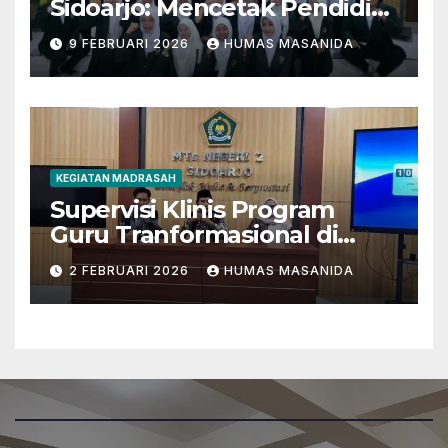
Sidoarjo: Mencetak Pendidik
Berkarakter Menghadapi
9 FEBRUARI 2026
HUMAS MASANIDA
Tantangan Zaman
KEGIATAN MADRASAH
Supervisi Klinis Program
Guru Tranformasional di
MTsN 2 Sidoarjo
2 FEBRUARI 2026
HUMAS MASANIDA