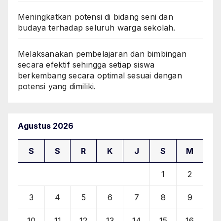
Meningkatkan potensi di bidang seni dan
budaya terhadap seluruh warga sekolah.
Melaksanakan pembelajaran dan bimbingan
secara efektif sehingga setiap siswa
berkembang secara optimal sesuai dengan
potensi yang dimiliki.
Agustus 2026
S
S
R
K
J
S
M
1
2
3
4
5
6
7
8
9
10
11
12
13
14
15
16