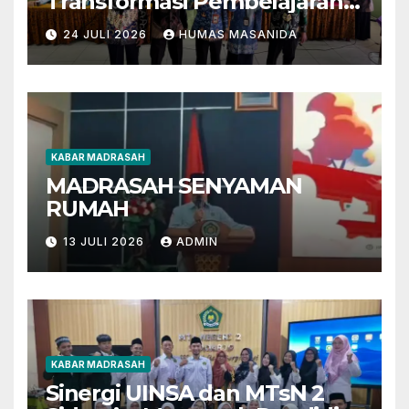
Transformasi Pembelajaran
Berbasis AI dan Deep
24 JULI 2026
HUMAS MASANIDA
Learning
KABAR MADRASAH
MADRASAH SENYAMAN
RUMAH
13 JULI 2026
ADMIN
KABAR MADRASAH
Sinergi UINSA dan MTsN 2