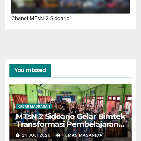
Chanel MTsN 2 Sidoarjo
You missed
KABAR MADRASAH
MTsN 2 Sidoarjo Gelar Bimtek
Transformasi Pembelajaran
Berbasis AI dan Deep
24 JULI 2026
HUMAS MASANIDA
Learning