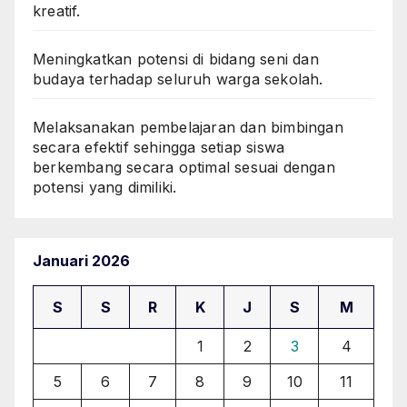
kreatif.
Meningkatkan potensi di bidang seni dan
budaya terhadap seluruh warga sekolah.
Melaksanakan pembelajaran dan bimbingan
secara efektif sehingga setiap siswa
berkembang secara optimal sesuai dengan
potensi yang dimiliki.
Januari 2026
S
S
R
K
J
S
M
1
2
3
4
5
6
7
8
9
10
11