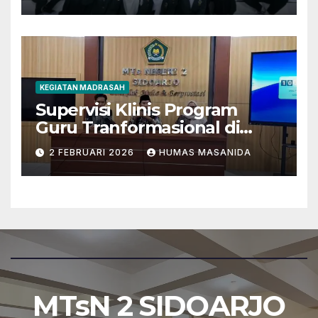
Tantangan Zaman
KEGIATAN MADRASAH
Supervisi Klinis Program
Guru Tranformasional di
MTsN 2 Sidoarjo
2 FEBRUARI 2026
HUMAS MASANIDA
MTsN 2 SIDOARJO