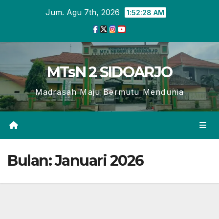
Skip
Jum. Agu 7th, 2026
1:52:28 AM
to
content
MTsN 2 SIDOARJO
Madrasah Maju Bermutu Mendunia
Bulan:
Januari 2026