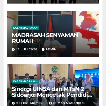
KABAR MADRASAH
MADRASAH SENYAMAN
RUMAH
13 JULI 2026
ADMIN
KABAR MADRASAH
Sinergi UINSA dan MTsN 2
Sidoarjo: Mencetak Pendidik
Berkarakter Menghadapi
9 FEBRUARI 2026
HUMAS MASANIDA