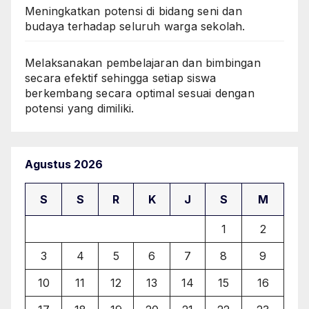
Meningkatkan potensi di bidang seni dan
budaya terhadap seluruh warga sekolah.
Melaksanakan pembelajaran dan bimbingan
secara efektif sehingga setiap siswa
berkembang secara optimal sesuai dengan
potensi yang dimiliki.
Agustus 2026
S
S
R
K
J
S
M
1
2
3
4
5
6
7
8
9
10
11
12
13
14
15
16