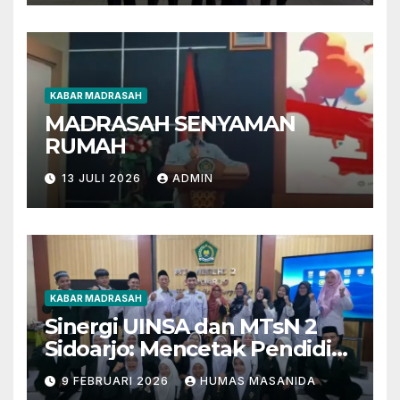
KABAR MADRASAH
MADRASAH SENYAMAN
RUMAH
13 JULI 2026
ADMIN
KABAR MADRASAH
Sinergi UINSA dan MTsN 2
Sidoarjo: Mencetak Pendidik
Berkarakter Menghadapi
9 FEBRUARI 2026
HUMAS MASANIDA
Tantangan Zaman