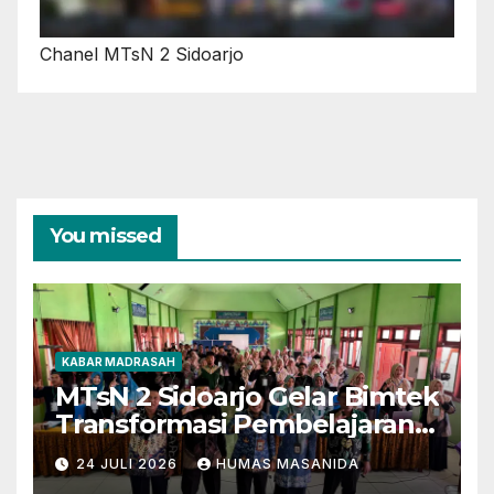
Chanel MTsN 2 Sidoarjo
You missed
KABAR MADRASAH
MTsN 2 Sidoarjo Gelar Bimtek
Transformasi Pembelajaran
Berbasis AI dan Deep
24 JULI 2026
HUMAS MASANIDA
Learning