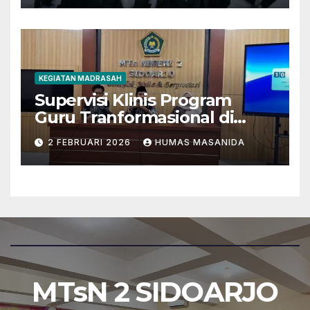
KEGIATAN MADRASAH
Supervisi Klinis Program
Guru Tranformasional di
MTsN 2 Sidoarjo
2 FEBRUARI 2026
HUMAS MASANIDA
MTsN 2 SIDOARJO