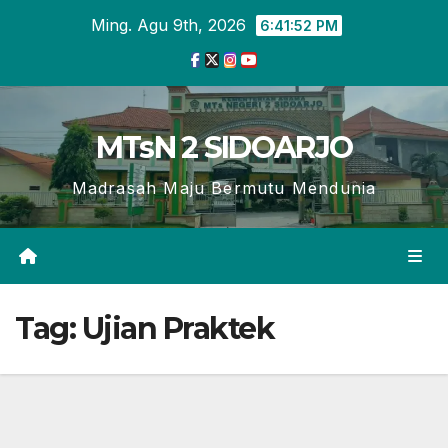
Skip
Ming. Agu 9th, 2026
6:41:53 PM
to
content
MTsN 2 SIDOARJO
Madrasah Maju Bermutu Mendunia
Tag:
Ujian Praktek