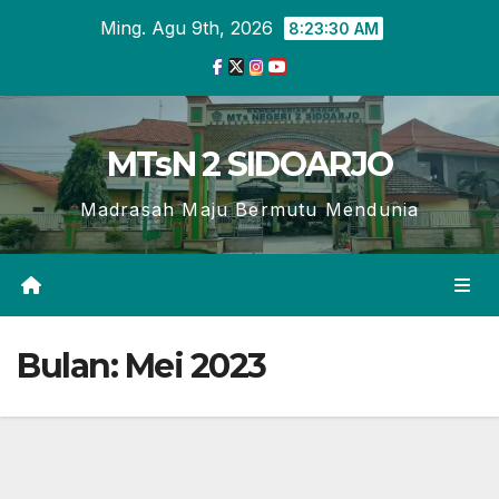
Skip
Ming. Agu 9th, 2026
8:23:31 AM
to
content
MTsN 2 SIDOARJO
Madrasah Maju Bermutu Mendunia
Bulan:
Mei 2023