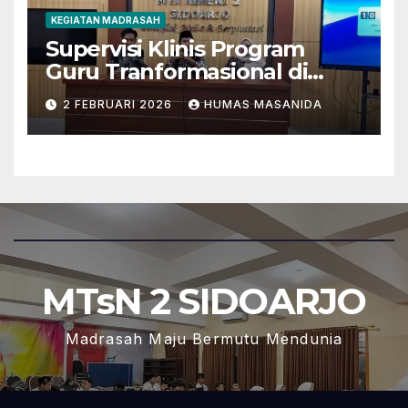
KEGIATAN MADRASAH
Supervisi Klinis Program
Guru Tranformasional di
MTsN 2 Sidoarjo
2 FEBRUARI 2026
HUMAS MASANIDA
MTsN 2 SIDOARJO
Madrasah Maju Bermutu Mendunia