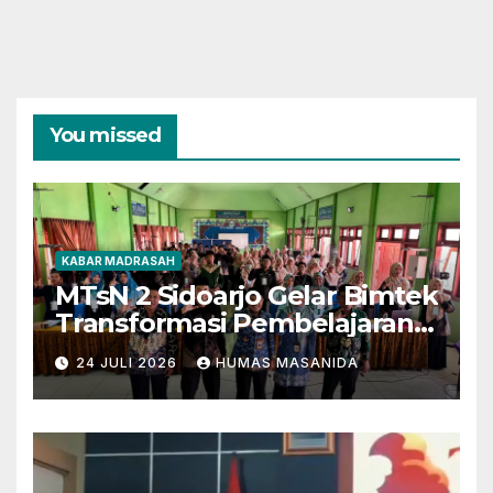
You missed
KABAR MADRASAH
MTsN 2 Sidoarjo Gelar Bimtek
Transformasi Pembelajaran
Berbasis AI dan Deep
24 JULI 2026
HUMAS MASANIDA
Learning