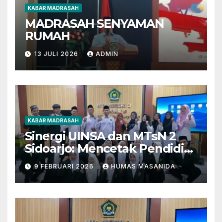
KABAR MADRASAH
MADRASAH SENYAMAN
RUMAH
13 JULI 2026
ADMIN
KABAR MADRASAH
Sinergi UINSA dan MTsN 2
Sidoarjo: Mencetak Pendidik
Berkarakter Menghadapi
9 FEBRUARI 2026
HUMAS MASANIDA
Tantangan Zaman