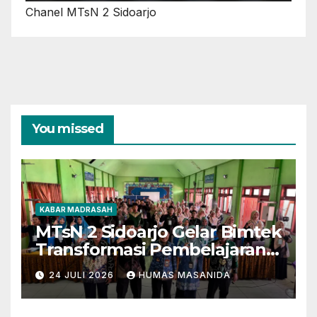
Chanel MTsN 2 Sidoarjo
You missed
KABAR MADRASAH
MTsN 2 Sidoarjo Gelar Bimtek
Transformasi Pembelajaran
Berbasis AI dan Deep
24 JULI 2026
HUMAS MASANIDA
Learning