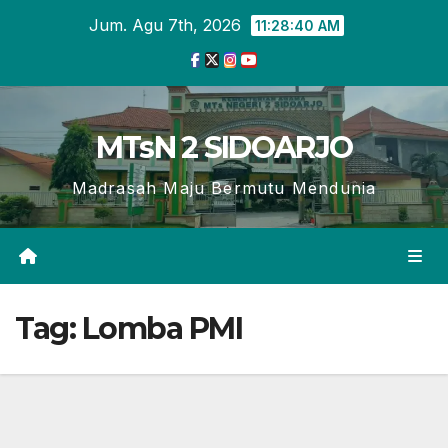
Skip
Jum. Agu 7th, 2026
11:28:40 AM
to
content
MTsN 2 SIDOARJO
Madrasah Maju Bermutu Mendunia
Tag:
Lomba PMI