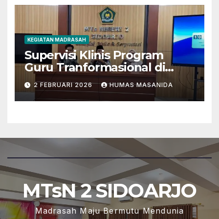
KEGIATAN MADRASAH
Supervisi Klinis Program
Guru Tranformasional di
MTsN 2 Sidoarjo
2 FEBRUARI 2026
HUMAS MASANIDA
MTsN 2 SIDOARJO
Madrasah Maju Bermutu Mendunia