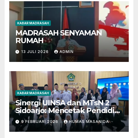
KABAR MADRASAH
MADRASAH SENYAMAN
RUMAH
13 JULI 2026
ADMIN
KABAR MADRASAH
Sinergi UINSA dan MTsN 2
Sidoarjo: Mencetak Pendidik
Berkarakter Menghadapi
9 FEBRUARI 2026
HUMAS MASANIDA
Tantangan Zaman