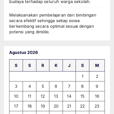
budaya terhadap seluruh warga sekolah.
Melaksanakan pembelajaran dan bimbingan
secara efektif sehingga setiap siswa
berkembang secara optimal sesuai dengan
potensi yang dimiliki.
Agustus 2026
S
S
R
K
J
S
M
1
2
3
4
5
6
7
8
9
10
11
12
13
14
15
16
17
18
19
20
21
22
23