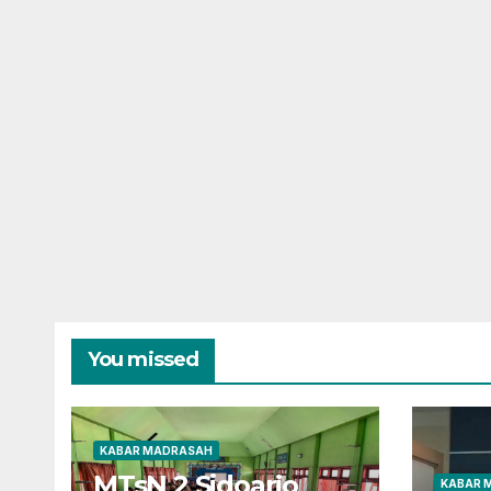
You missed
KABAR MADRASAH
MTsN 2 Sidoarjo
KABAR 