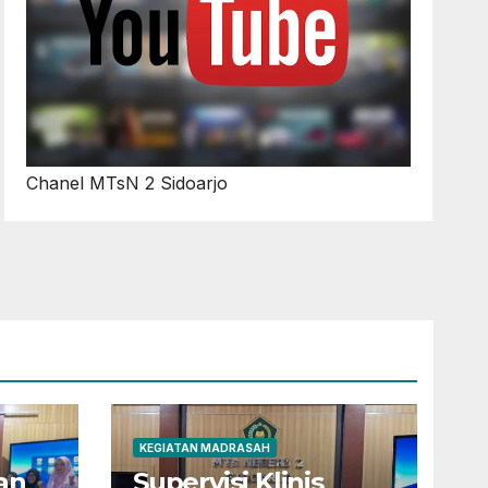
Chanel MTsN 2 Sidoarjo
KEGIATAN MADRASAH
an
Supervisi Klinis