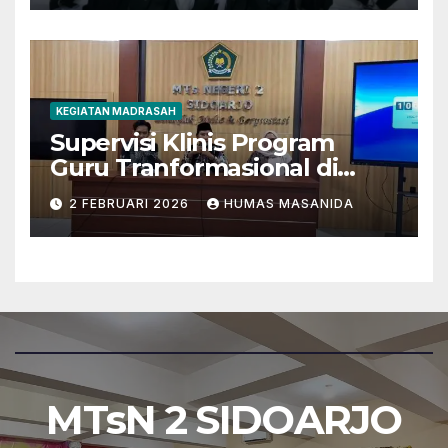
KEGIATAN MADRASAH
Supervisi Klinis Program
Guru Tranformasional di
MTsN 2 Sidoarjo
2 FEBRUARI 2026
HUMAS MASANIDA
MTsN 2 SIDOARJO