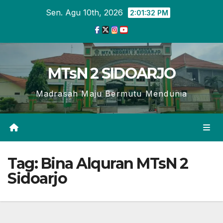
Skip
Sen. Agu 10th, 2026
2:01:32 PM
to
content
MTsN 2 SIDOARJO
Madrasah Maju Bermutu Mendunia
Tag:
Bina Alquran MTsN 2
Sidoarjo