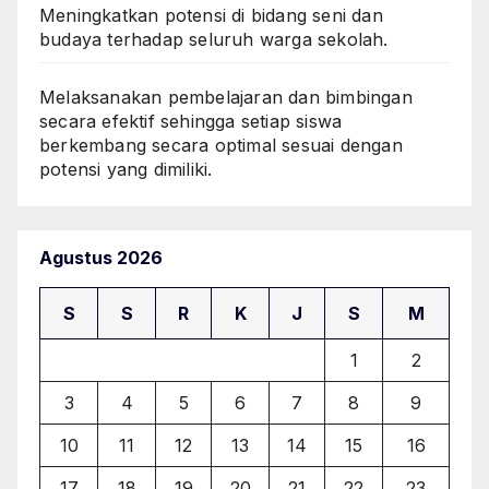
Meningkatkan potensi di bidang seni dan
budaya terhadap seluruh warga sekolah.
Melaksanakan pembelajaran dan bimbingan
secara efektif sehingga setiap siswa
berkembang secara optimal sesuai dengan
potensi yang dimiliki.
Agustus 2026
S
S
R
K
J
S
M
1
2
3
4
5
6
7
8
9
10
11
12
13
14
15
16
17
18
19
20
21
22
23