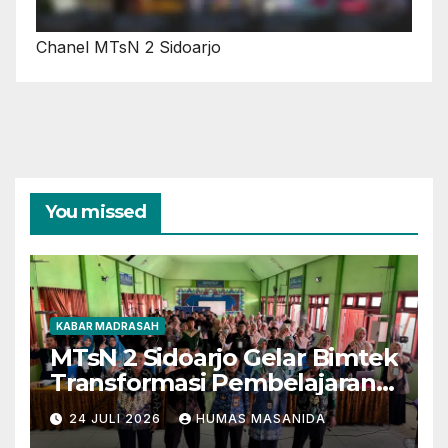
Chanel MTsN 2 Sidoarjo
You missed
KABAR MADRASAH
MTsN 2 Sidoarjo Gelar Bimtek
Transformasi Pembelajaran
Berbasis AI dan Deep
24 JULI 2026
HUMAS MASANIDA
Learning