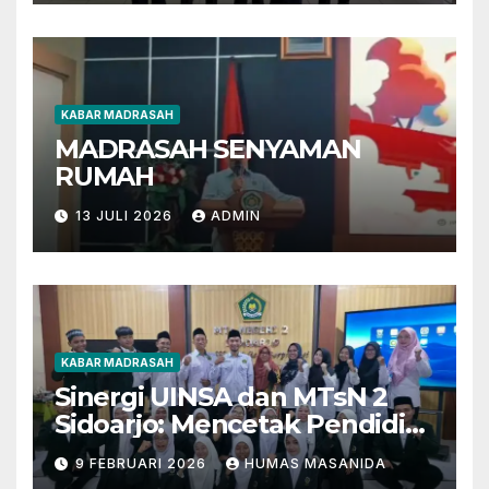
KABAR MADRASAH
MADRASAH SENYAMAN
RUMAH
13 JULI 2026
ADMIN
KABAR MADRASAH
Sinergi UINSA dan MTsN 2
Sidoarjo: Mencetak Pendidik
Berkarakter Menghadapi
9 FEBRUARI 2026
HUMAS MASANIDA
Tantangan Zaman