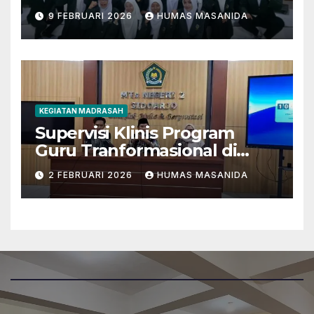
Berkarakter Menghadapi
9 FEBRUARI 2026
HUMAS MASANIDA
Tantangan Zaman
KEGIATAN MADRASAH
Supervisi Klinis Program
Guru Tranformasional di
MTsN 2 Sidoarjo
2 FEBRUARI 2026
HUMAS MASANIDA