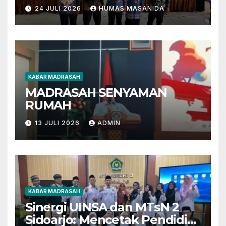
Berbasis AI dan Deep
24 JULI 2026
HUMAS MASANIDA
Learning
KABAR MADRASAH
MADRASAH SENYAMAN
RUMAH
13 JULI 2026
ADMIN
KABAR MADRASAH
Sinergi UINSA dan MTsN 2
Sidoarjo: Mencetak Pendidik