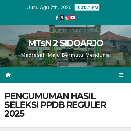
Skip
Jum. Agu 7th, 2026
11:01:22 PM
to
content
MTsN 2 SIDOARJO
Madrasah Maju Bermutu Mendunia
PENGUMUMAN HASIL
SELEKSI PPDB REGULER
2025