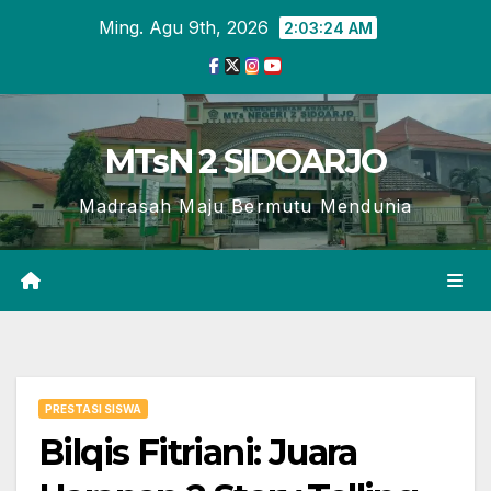
Skip
Ming. Agu 9th, 2026
2:03:26 AM
to
content
MTsN 2 SIDOARJO
Madrasah Maju Bermutu Mendunia
PRESTASI SISWA
Bilqis Fitriani: Juara