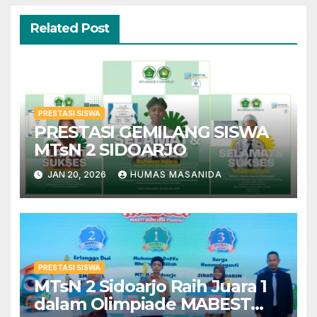
Related Post
PRESTASI SISWA
PRESTASI GEMILANG SISWA
MTsN 2 SIDOARJO
JAN 20, 2026
HUMAS MASANIDA
PRESTASI SISWA
MTsN 2 Sidoarjo Raih Juara 1
dalam Olimpiade MABEST