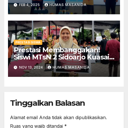
MIPA Tingkat Jawa Timur
FEB 4, 2025
HUMAS MASANIDA
PRESTASI SISWA
Prestasi Membanggakan!
Siswi MTsN 2 Sidoarjo Kuasai
Olimpiade DAFI SE Jawa
NOV 13, 2024
HUMAS MASANIDA
Timur
Tinggalkan Balasan
Alamat email Anda tidak akan dipublikasikan.
Ruas yang wajib ditandai
*