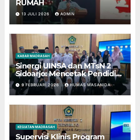
RUMAH
13 JULI 2026
ADMIN
KABAR MADRASAH
Sinergi UINSA dan MTsN 2
Sidoarjo: Mencetak Pendidik
Berkarakter Menghadapi
9 FEBRUARI 2026
HUMAS MASANIDA
Tantangan Zaman
KEGIATAN MADRASAH
Supervisi Klinis Program