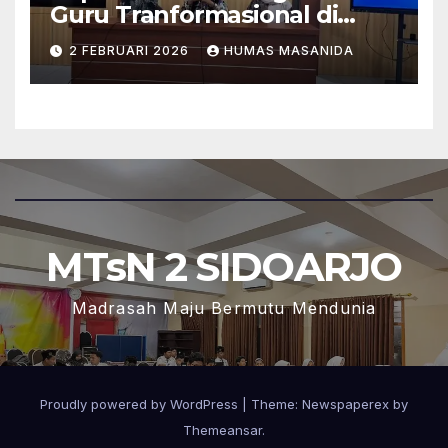
Guru Tranformasional di
MTsN 2 Sidoarjo
2 FEBRUARI 2026
HUMAS MASANIDA
MTsN 2 SIDOARJO
Madrasah Maju Bermutu Mendunia
Proudly powered by WordPress
|
Theme: Newspaperex by
Themeansar
.