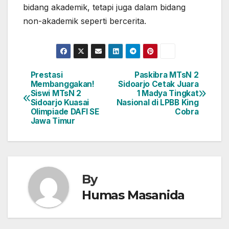
bidang akademik, tetapi juga dalam bidang
non-akademik seperti bercerita.
Prestasi
Paskibra MTsN 2
Navigasi
Membanggakan!
Sidoarjo Cetak Juara
Siswi MTsN 2
1 Madya Tingkat
pos
Sidoarjo Kuasai
Nasional di LPBB King
Olimpiade DAFI SE
Cobra
Jawa Timur
By
Humas Masanida