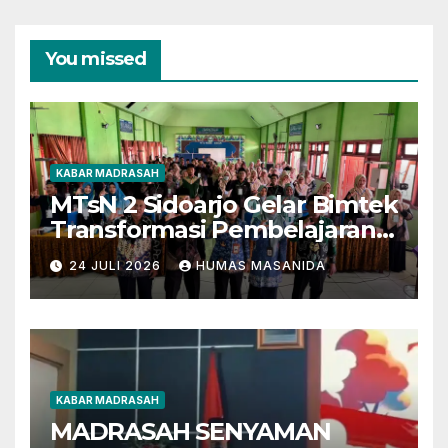
You missed
KABAR MADRASAH
MTsN 2 Sidoarjo Gelar Bimtek
Transformasi Pembelajaran
Berbasis AI dan Deep
24 JULI 2026
HUMAS MASANIDA
Learning
KABAR MADRASAH
MADRASAH SENYAMAN