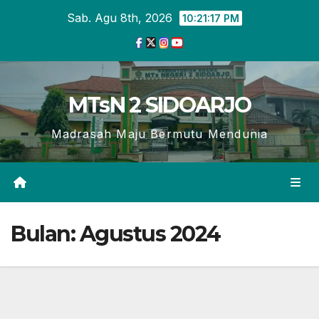
Skip
Sab. Agu 8th, 2026
10:21:18 PM
to
content
MTsN 2 SIDOARJO
Madrasah Maju Bermutu Mendunia
Bulan:
Agustus 2024