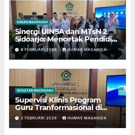
KABAR MADRASAH
Sinergi UINSA dan MTsN 2
Sidoarjo: Mencetak Pendidik
Berkarakter Menghadapi
9 FEBRUARI 2026
HUMAS MASANIDA
Tantangan Zaman
KEGIATAN MADRASAH
Supervisi Klinis Program
Guru Tranformasional di
MTsN 2 Sidoarjo
2 FEBRUARI 2026
HUMAS MASANIDA