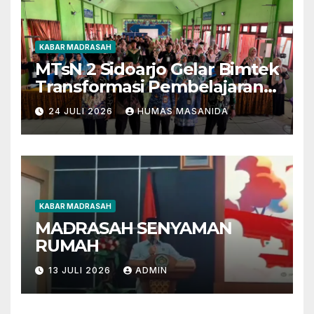
KABAR MADRASAH
MTsN 2 Sidoarjo Gelar Bimtek
Transformasi Pembelajaran
Berbasis AI dan Deep
24 JULI 2026
HUMAS MASANIDA
Learning
KABAR MADRASAH
MADRASAH SENYAMAN
RUMAH
13 JULI 2026
ADMIN