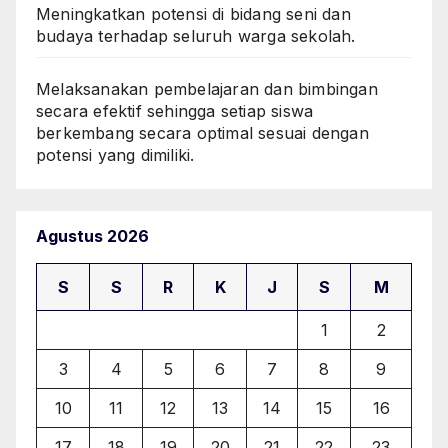
Meningkatkan potensi di bidang seni dan
budaya terhadap seluruh warga sekolah.
Melaksanakan pembelajaran dan bimbingan
secara efektif sehingga setiap siswa
berkembang secara optimal sesuai dengan
potensi yang dimiliki.
Agustus 2026
S
S
R
K
J
S
M
1
2
3
4
5
6
7
8
9
10
11
12
13
14
15
16
17
18
19
20
21
22
23