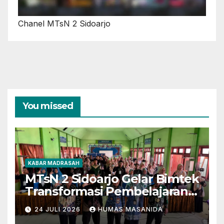
Chanel MTsN 2 Sidoarjo
You missed
KABAR MADRASAH
MTsN 2 Sidoarjo Gelar Bimtek
Transformasi Pembelajaran
Berbasis AI dan Deep
24 JULI 2026
HUMAS MASANIDA
Learning