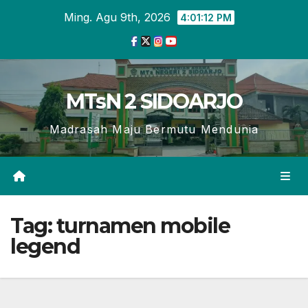
Skip
Ming. Agu 9th, 2026
4:01:12 PM
to
content
MTsN 2 SIDOARJO
Madrasah Maju Bermutu Mendunia
Tag:
turnamen mobile
legend