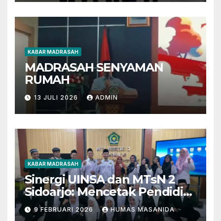
KABAR MADRASAH
MADRASAH SENYAMAN
RUMAH
13 JULI 2026
ADMIN
KABAR MADRASAH
Sinergi UINSA dan MTsN 2
Sidoarjo: Mencetak Pendidik
Berkarakter Menghadapi
9 FEBRUARI 2026
HUMAS MASANIDA
Tantangan Zaman