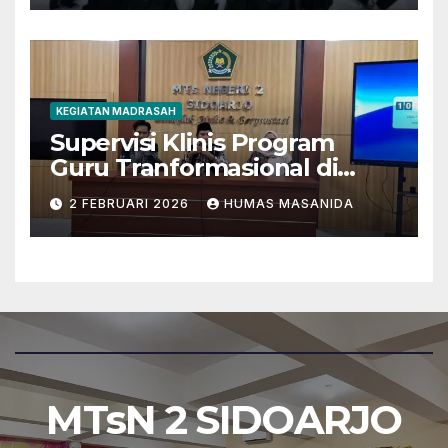
KEGIATAN MADRASAH
Supervisi Klinis Program
Guru Tranformasional di
MTsN 2 Sidoarjo
2 FEBRUARI 2026
HUMAS MASANIDA
MTsN 2 SIDOARJO