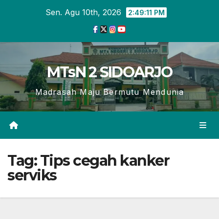
Skip
Sen. Agu 10th, 2026
2:49:12 PM
to
content
MTsN 2 SIDOARJO
Madrasah Maju Bermutu Mendunia
Tag:
Tips cegah kanker
serviks