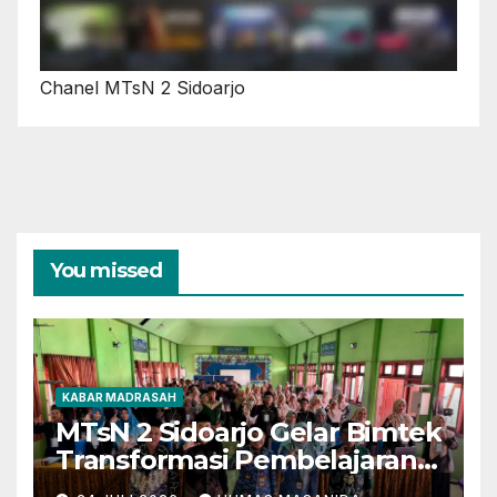
Chanel MTsN 2 Sidoarjo
You missed
KABAR MADRASAH
MTsN 2 Sidoarjo Gelar Bimtek
Transformasi Pembelajaran
Berbasis AI dan Deep