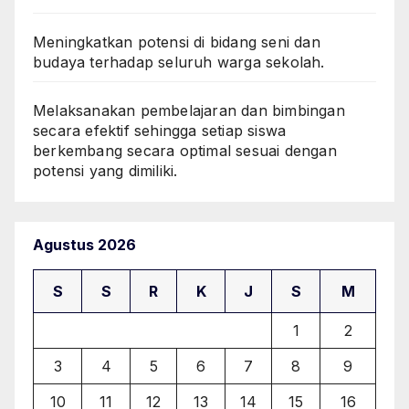
Meningkatkan potensi di bidang seni dan
budaya terhadap seluruh warga sekolah.
Melaksanakan pembelajaran dan bimbingan
secara efektif sehingga setiap siswa
berkembang secara optimal sesuai dengan
potensi yang dimiliki.
Agustus 2026
S
S
R
K
J
S
M
1
2
3
4
5
6
7
8
9
10
11
12
13
14
15
16