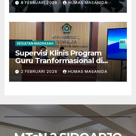
9 FEBRUARI 2026
HUMAS MASANIDA
Tantangan Zaman
KEGIATAN MADRASAH
Supervisi Klinis Program
Guru Tranformasional di
MTsN 2 Sidoarjo
2 FEBRUARI 2026
HUMAS MASANIDA