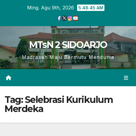
Skip
Ming. Agu 9th, 2026
5:48:46 AM
to
content
MTsN 2 SIDOARJO
Madrasah Maju Bermutu Mendunia
Tag:
Selebrasi Kurikulum
Merdeka