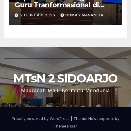
Guru Tranformasional di
MTsN 2 Sidoarjo
2 FEBRUARI 2026
HUMAS MASANIDA
MTsN 2 SIDOARJO
Madrasah Maju Bermutu Mendunia
Proudly powered by WordPress
|
Theme: Newspaperex by
Themeansar
.