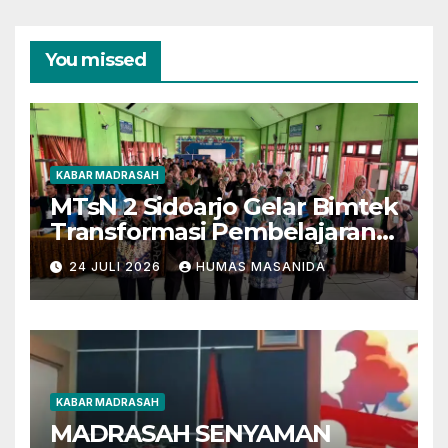
You missed
KABAR MADRASAH
MTsN 2 Sidoarjo Gelar Bimtek
Transformasi Pembelajaran
Berbasis AI dan Deep
24 JULI 2026
HUMAS MASANIDA
Learning
KABAR MADRASAH
MADRASAH SENYAMAN