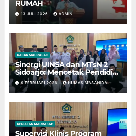
RUMAH
13 JULI 2026
ADMIN
KABAR MADRASAH
Sinergi UINSA dan MTsN 2
Sidoarjo: Mencetak Pendidik
Berkarakter Menghadapi
9 FEBRUARI 2026
HUMAS MASANIDA
Tantangan Zaman
KEGIATAN MADRASAH
Supervisi Klinis Program