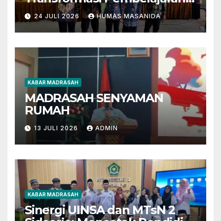
Berbasis AI dan Deep
24 JULI 2026
HUMAS MASANIDA
Learning
KABAR MADRASAH
MADRASAH SENYAMAN
RUMAH
13 JULI 2026
ADMIN
KABAR MADRASAH
Sinergi UINSA dan MTsN 2