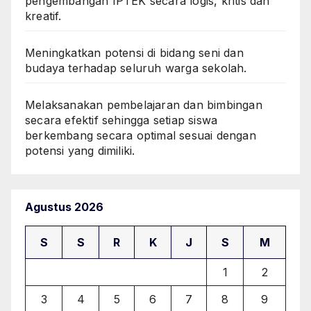
pengembangan IPTEK secara logis, kritis dan
kreatif.
Meningkatkan potensi di bidang seni dan
budaya terhadap seluruh warga sekolah.
Melaksanakan pembelajaran dan bimbingan
secara efektif sehingga setiap siswa
berkembang secara optimal sesuai dengan
potensi yang dimiliki.
Agustus 2026
S
S
R
K
J
S
M
1
2
3
4
5
6
7
8
9