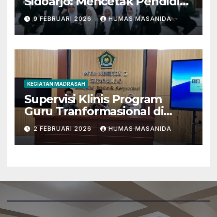
Sidoarjo: Mencetak Pendidik
Berkarakter Menghadapi
9 FEBRUARI 2026
HUMAS MASANIDA
Tantangan Zaman
KEGIATAN MADRASAH
Supervisi Klinis Program
Guru Tranformasional di
MTsN 2 Sidoarjo
2 FEBRUARI 2026
HUMAS MASANIDA