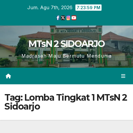
Skip
Jum. Agu 7th, 2026
7:23:59 PM
to
content
MTsN 2 SIDOARJO
Madrasah Maju Bermutu Mendunia
Tag:
Lomba Tingkat 1 MTsN 2
Sidoarjo