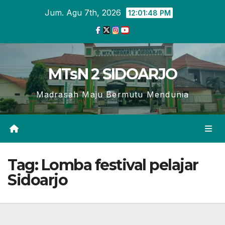
Skip
Jum. Agu 7th, 2026
12:01:49 PM
to
content
MTsN 2 SIDOARJO
Madrasah Maju Bermutu Mendunia
Tag:
Lomba festival pelajar
Sidoarjo