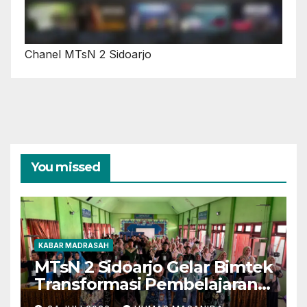
Chanel MTsN 2 Sidoarjo
You missed
KABAR MADRASAH
MTsN 2 Sidoarjo Gelar Bimtek
Transformasi Pembelajaran
Berbasis AI dan Deep