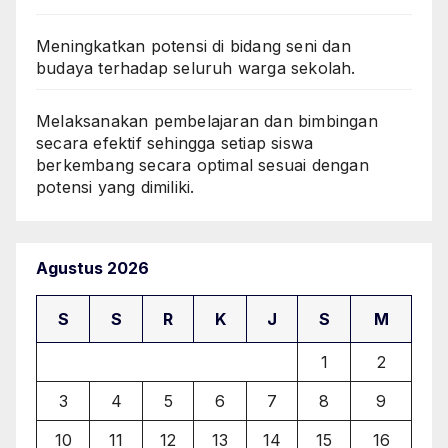
Meningkatkan potensi di bidang seni dan
budaya terhadap seluruh warga sekolah.
Melaksanakan pembelajaran dan bimbingan
secara efektif sehingga setiap siswa
berkembang secara optimal sesuai dengan
potensi yang dimiliki.
Agustus 2026
S
S
R
K
J
S
M
1
2
3
4
5
6
7
8
9
10
11
12
13
14
15
16