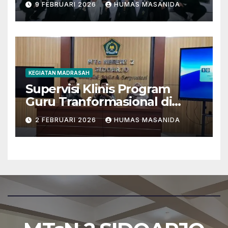
9 FEBRUARI 2026
HUMAS MASANIDA
Tantangan Zaman
KEGIATAN MADRASAH
Supervisi Klinis Program
Guru Tranformasional di
MTsN 2 Sidoarjo
2 FEBRUARI 2026
HUMAS MASANIDA