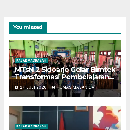
You missed
KABAR MADRASAH
MTsN 2 Sidoarjo Gelar Bimtek
Transformasi Pembelajaran
Berbasis AI dan Deep
24 JULI 2026
HUMAS MASANIDA
Learning
KABAR MADRASAH