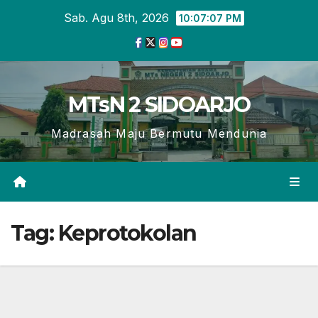
Skip
Sab. Agu 8th, 2026
10:07:08 PM
to
content
MTsN 2 SIDOARJO
Madrasah Maju Bermutu Mendunia
Tag:
Keprotokolan