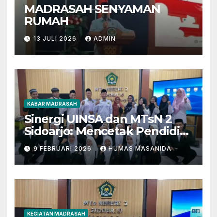
MADRASAH SENYAMAN
RUMAH
13 JULI 2026
ADMIN
KABAR MADRASAH
Sinergi UINSA dan MTsN 2
Sidoarjo: Mencetak Pendidik
Berkarakter Menghadapi
9 FEBRUARI 2026
HUMAS MASANIDA
Tantangan Zaman
KEGIATAN MADRASAH