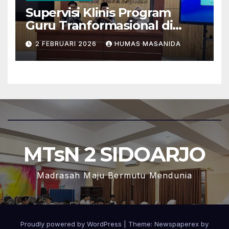
Supervisi Klinis Program
Guru Tranformasional di
MTsN 2 Sidoarjo
2 FEBRUARI 2026
HUMAS MASANIDA
MTsN 2 SIDOARJO
Madrasah Maju Bermutu Mendunia
Proudly powered by WordPress
|
Theme: Newspaperex by