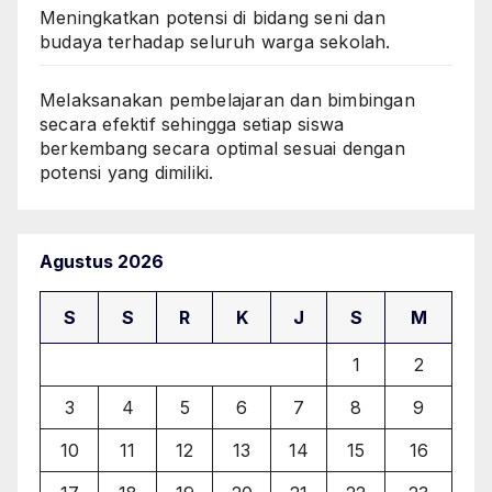
Meningkatkan potensi di bidang seni dan
budaya terhadap seluruh warga sekolah.
Melaksanakan pembelajaran dan bimbingan
secara efektif sehingga setiap siswa
berkembang secara optimal sesuai dengan
potensi yang dimiliki.
Agustus 2026
S
S
R
K
J
S
M
1
2
3
4
5
6
7
8
9
10
11
12
13
14
15
16