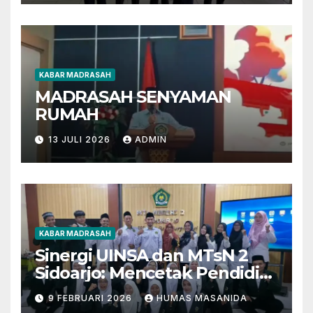
KABAR MADRASAH
MADRASAH SENYAMAN
RUMAH
13 JULI 2026
ADMIN
KABAR MADRASAH
Sinergi UINSA dan MTsN 2
Sidoarjo: Mencetak Pendidik
Berkarakter Menghadapi
9 FEBRUARI 2026
HUMAS MASANIDA
Tantangan Zaman