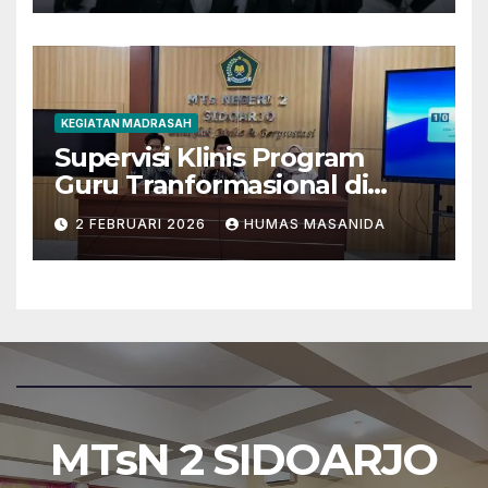
KEGIATAN MADRASAH
Supervisi Klinis Program
Guru Tranformasional di
MTsN 2 Sidoarjo
2 FEBRUARI 2026
HUMAS MASANIDA
MTsN 2 SIDOARJO