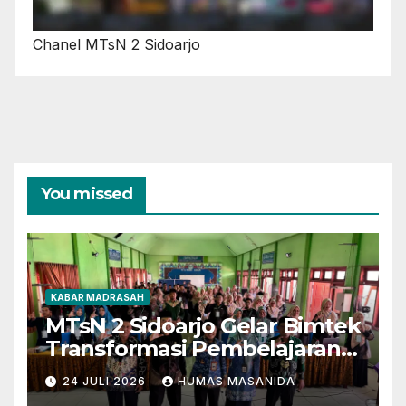
Chanel MTsN 2 Sidoarjo
You missed
KABAR MADRASAH
MTsN 2 Sidoarjo Gelar Bimtek
Transformasi Pembelajaran
Berbasis AI dan Deep
24 JULI 2026
HUMAS MASANIDA
Learning