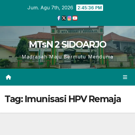
Skip
Jum. Agu 7th, 2026
2:45:37 PM
to
content
MTsN 2 SIDOARJO
Madrasah Maju Bermutu Mendunia
Tag:
Imunisasi HPV Remaja