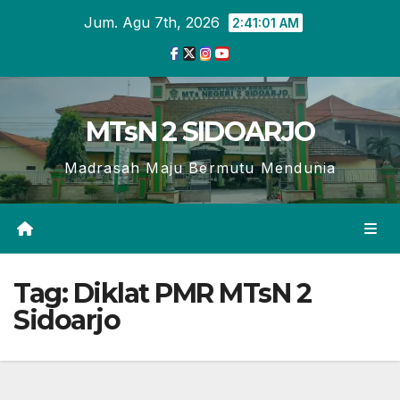
Skip
Jum. Agu 7th, 2026
2:41:02 AM
to
content
MTsN 2 SIDOARJO
Madrasah Maju Bermutu Mendunia
Tag:
Diklat PMR MTsN 2
Sidoarjo