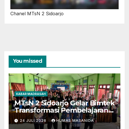
Chanel MTsN 2 Sidoarjo
You missed
KABAR MADRASAH
MTsN 2 Sidoarjo Gelar Bimtek
Transformasi Pembelajaran
Berbasis AI dan Deep
24 JULI 2026
HUMAS MASANIDA
Learning