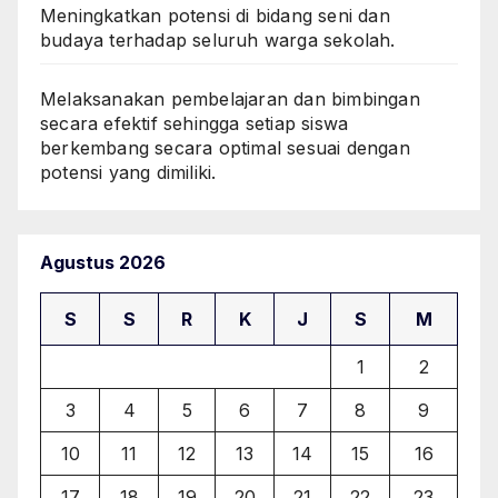
Meningkatkan potensi di bidang seni dan
budaya terhadap seluruh warga sekolah.
Melaksanakan pembelajaran dan bimbingan
secara efektif sehingga setiap siswa
berkembang secara optimal sesuai dengan
potensi yang dimiliki.
Agustus 2026
S
S
R
K
J
S
M
1
2
3
4
5
6
7
8
9
10
11
12
13
14
15
16
17
18
19
20
21
22
23