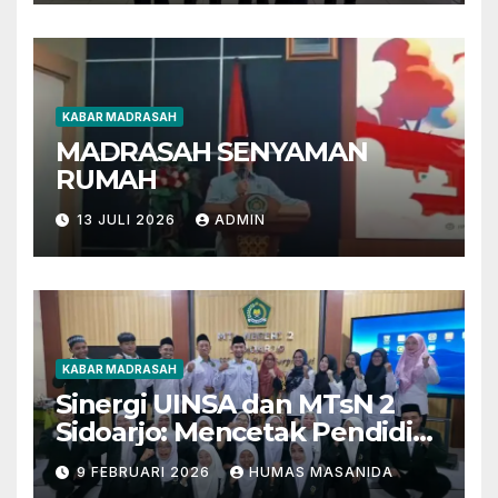
KABAR MADRASAH
MADRASAH SENYAMAN
RUMAH
13 JULI 2026
ADMIN
KABAR MADRASAH
Sinergi UINSA dan MTsN 2
Sidoarjo: Mencetak Pendidik
Berkarakter Menghadapi
9 FEBRUARI 2026
HUMAS MASANIDA
Tantangan Zaman