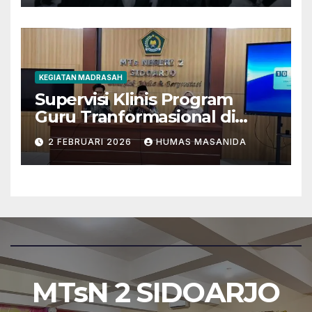
KEGIATAN MADRASAH
Supervisi Klinis Program
Guru Tranformasional di
MTsN 2 Sidoarjo
2 FEBRUARI 2026
HUMAS MASANIDA
MTsN 2 SIDOARJO