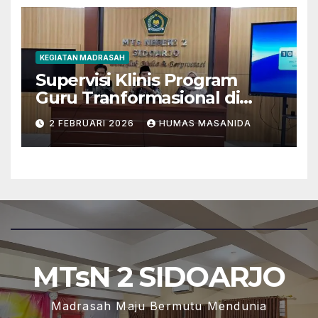
KEGIATAN MADRASAH
Supervisi Klinis Program
Guru Tranformasional di
MTsN 2 Sidoarjo
2 FEBRUARI 2026
HUMAS MASANIDA
MTsN 2 SIDOARJO
Madrasah Maju Bermutu Mendunia