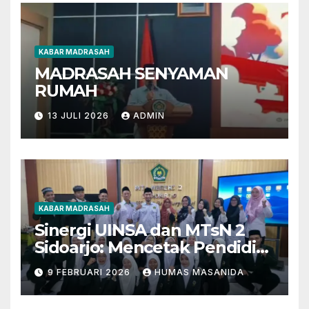
KABAR MADRASAH
MADRASAH SENYAMAN
RUMAH
13 JULI 2026
ADMIN
KABAR MADRASAH
Sinergi UINSA dan MTsN 2
Sidoarjo: Mencetak Pendidik
Berkarakter Menghadapi
9 FEBRUARI 2026
HUMAS MASANIDA
Tantangan Zaman