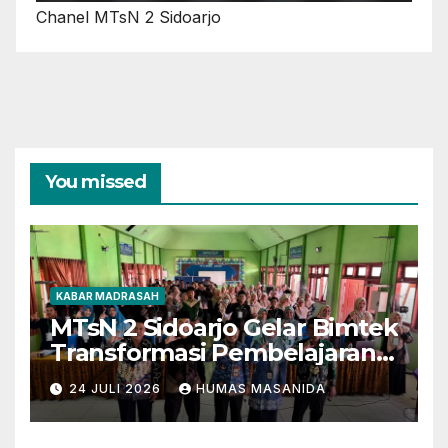
Chanel MTsN 2 Sidoarjo
You missed
KABAR MADRASAH
MTsN 2 Sidoarjo Gelar Bimtek
Transformasi Pembelajaran
Berbasis AI dan Deep
24 JULI 2026
HUMAS MASANIDA
Learning