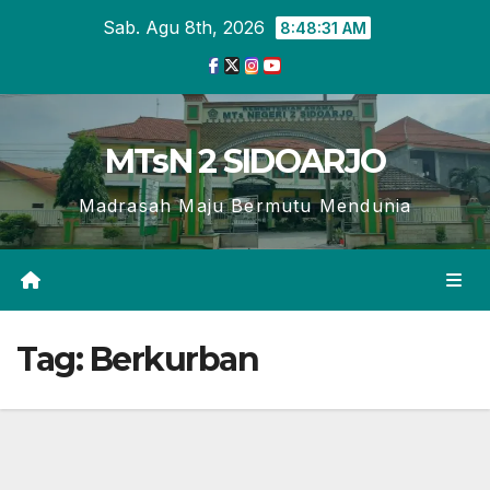
Skip
Sab. Agu 8th, 2026
8:48:32 AM
to
content
MTsN 2 SIDOARJO
Madrasah Maju Bermutu Mendunia
Tag:
Berkurban