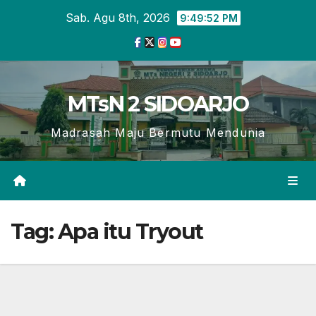
Skip
Sab. Agu 8th, 2026
9:49:53 PM
to
content
MTsN 2 SIDOARJO
Madrasah Maju Bermutu Mendunia
Tag:
Apa itu Tryout