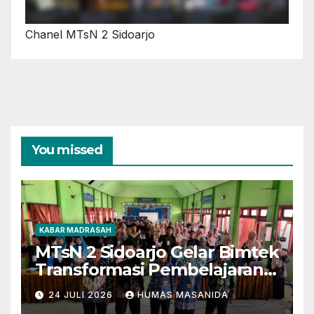
Chanel MTsN 2 Sidoarjo
You missed
KABAR MADRASAH
MTsN 2 Sidoarjo Gelar Bimtek
Transformasi Pembelajaran
Berbasis AI dan Deep
24 JULI 2026
HUMAS MASANIDA
Learning