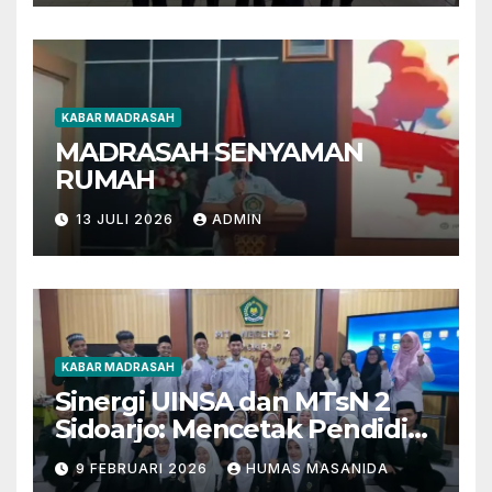
KABAR MADRASAH
MADRASAH SENYAMAN
RUMAH
13 JULI 2026
ADMIN
KABAR MADRASAH
Sinergi UINSA dan MTsN 2
Sidoarjo: Mencetak Pendidik
Berkarakter Menghadapi
9 FEBRUARI 2026
HUMAS MASANIDA
Tantangan Zaman