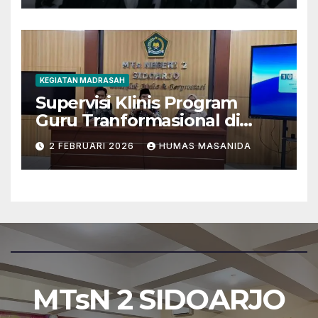
KEGIATAN MADRASAH
Supervisi Klinis Program
Guru Tranformasional di
MTsN 2 Sidoarjo
2 FEBRUARI 2026
HUMAS MASANIDA
MTsN 2 SIDOARJO