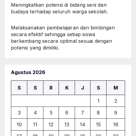
Meningkatkan potensi di bidang seni dan
budaya terhadap seluruh warga sekolah.
Melaksanakan pembelajaran dan bimbingan
secara efektif sehingga setiap siswa
berkembang secara optimal sesuai dengan
potensi yang dimiliki.
Agustus 2026
S
S
R
K
J
S
M
1
2
3
4
5
6
7
8
9
10
11
12
13
14
15
16