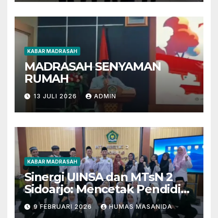
KABAR MADRASAH
MADRASAH SENYAMAN
RUMAH
13 JULI 2026
ADMIN
KABAR MADRASAH
Sinergi UINSA dan MTsN 2
Sidoarjo: Mencetak Pendidik
Berkarakter Menghadapi
9 FEBRUARI 2026
HUMAS MASANIDA
Tantangan Zaman