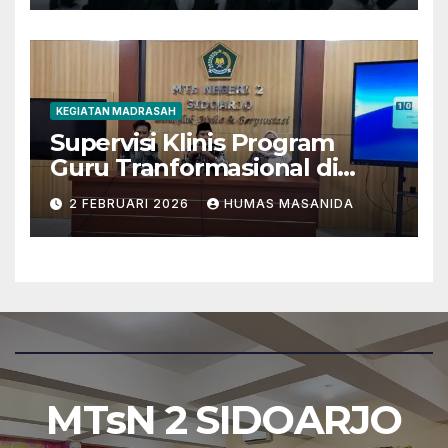
KEGIATAN MADRASAH
Supervisi Klinis Program
Guru Tranformasional di
MTsN 2 Sidoarjo
2 FEBRUARI 2026
HUMAS MASANIDA
MTsN 2 SIDOARJO