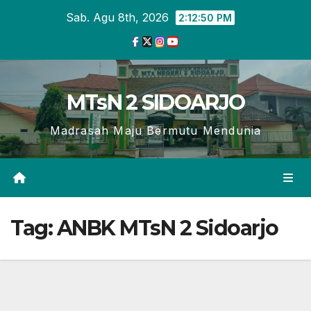
Skip
Sab. Agu 8th, 2026
2:12:51 PM
to
content
MTsN 2 SIDOARJO
Madrasah Maju Bermutu Mendunia
Tag:
ANBK MTsN 2 Sidoarjo