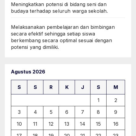
Meningkatkan potensi di bidang seni dan
budaya terhadap seluruh warga sekolah.
Melaksanakan pembelajaran dan bimbingan
secara efektif sehingga setiap siswa
berkembang secara optimal sesuai dengan
potensi yang dimiliki.
Agustus 2026
S
S
R
K
J
S
M
1
2
3
4
5
6
7
8
9
10
11
12
13
14
15
16
17
18
19
20
21
22
23