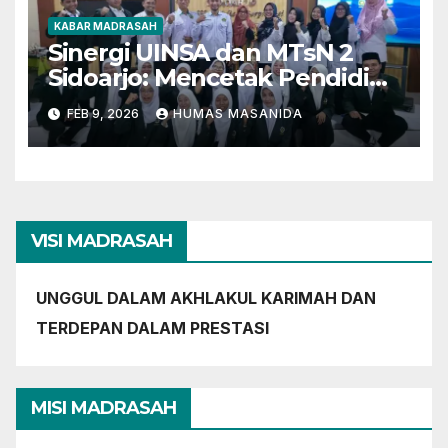
KABAR MADRASAH
Sinergi UINSA dan MTsN 2
Sidoarjo: Mencetak Pendidik
Berkarakter Menghadapi
FEB 9, 2026
HUMAS MASANIDA
Tantangan Zaman
VISI MADRASAH
UNGGUL DALAM AKHLAKUL KARIMAH DAN
TERDEPAN DALAM PRESTASI
MISI MADRASAH