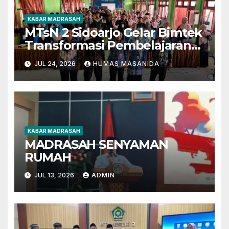
KABAR MADRASAH
MTsN 2 Sidoarjo Gelar Bimtek
Transformasi Pembelajaran
Berbasis AI dan Deep
JUL 24, 2026
HUMAS MASANIDA
Learning
KABAR MADRASAH
MADRASAH SENYAMAN
RUMAH
JUL 13, 2026
ADMIN