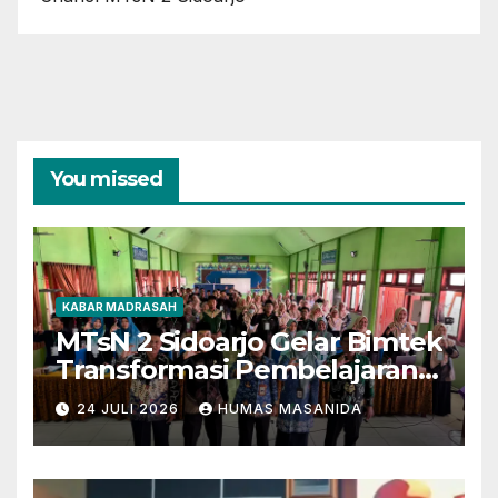
You missed
KABAR MADRASAH
MTsN 2 Sidoarjo Gelar Bimtek
Transformasi Pembelajaran
Berbasis AI dan Deep
24 JULI 2026
HUMAS MASANIDA
Learning