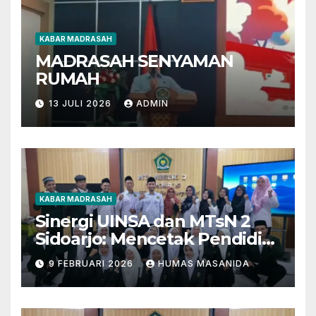
KABAR MADRASAH
MADRASAH SENYAMAN
RUMAH
13 JULI 2026
ADMIN
KABAR MADRASAH
Sinergi UINSA dan MTsN 2
Sidoarjo: Mencetak Pendidik
Berkarakter Menghadapi
9 FEBRUARI 2026
HUMAS MASANIDA
Tantangan Zaman