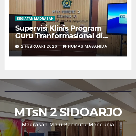
KEGIATAN MADRASAH
Supervisi Klinis Program
Guru Tranformasional di
MTsN 2 Sidoarjo
2 FEBRUARI 2026
HUMAS MASANIDA
MTsN 2 SIDOARJO
Madrasah Maju Bermutu Mendunia