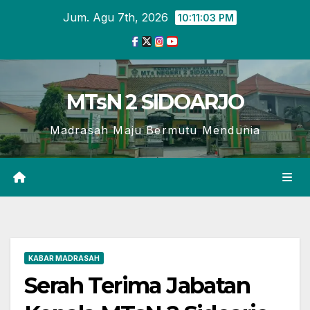
Skip
Jum. Agu 7th, 2026
10:11:04 PM
to
content
MTsN 2 SIDOARJO
Madrasah Maju Bermutu Mendunia
KABAR MADRASAH
Serah Terima Jabatan