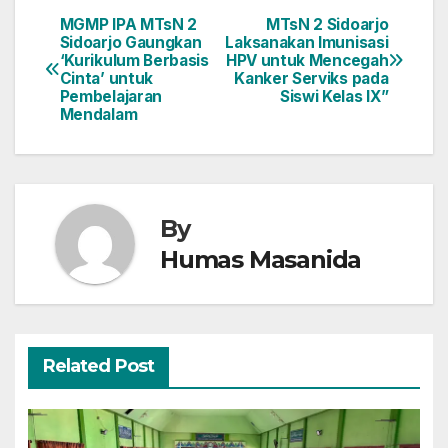
MGMP IPA MTsN 2
MTsN 2 Sidoarjo
Navigasi
Sidoarjo Gaungkan
Laksanakan Imunisasi
‘Kurikulum Berbasis
HPV untuk Mencegah
pos
Cinta’ untuk
Kanker Serviks pada
Pembelajaran
Siswi Kelas IX”
Mendalam
By
Humas Masanida
Related Post