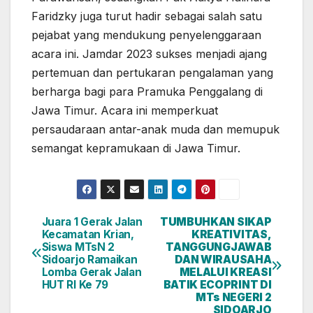
Faridzky juga turut hadir sebagai salah satu
pejabat yang mendukung penyelenggaraan
acara ini. Jamdar 2023 sukses menjadi ajang
pertemuan dan pertukaran pengalaman yang
berharga bagi para Pramuka Penggalang di
Jawa Timur. Acara ini memperkuat
persaudaraan antar-anak muda dan memupuk
semangat kepramukaan di Jawa Timur.
Juara 1 Gerak Jalan
TUMBUHKAN SIKAP
Navigasi
Kecamatan Krian,
KREATIVITAS,
Siswa MTsN 2
TANGGUNGJAWAB
pos
Sidoarjo Ramaikan
DAN WIRAUSAHA
Lomba Gerak Jalan
MELALUI KREASI
HUT RI Ke 79
BATIK ECOPRINT DI
MTs NEGERI 2
SIDOARJO