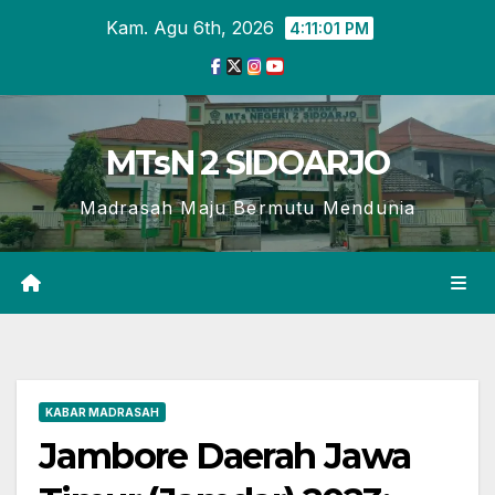
Skip
Kam. Agu 6th, 2026
4:11:02 PM
to
content
MTsN 2 SIDOARJO
Madrasah Maju Bermutu Mendunia
KABAR MADRASAH
Jambore Daerah Jawa