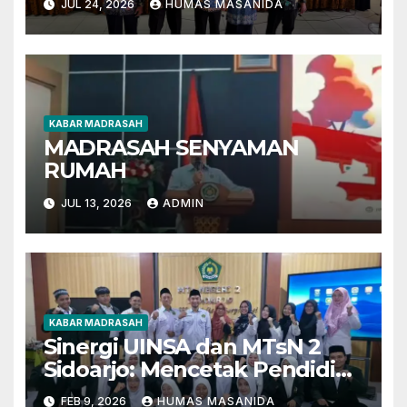
JUL 24, 2026
HUMAS MASANIDA
Learning
KABAR MADRASAH
MADRASAH SENYAMAN
RUMAH
JUL 13, 2026
ADMIN
KABAR MADRASAH
Sinergi UINSA dan MTsN 2
Sidoarjo: Mencetak Pendidik
Berkarakter Menghadapi
FEB 9, 2026
HUMAS MASANIDA