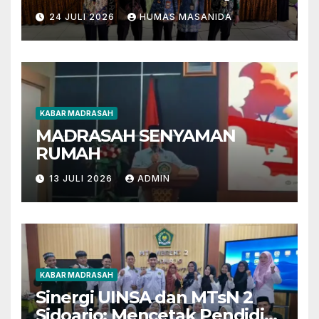
Berbasis AI dan Deep
24 JULI 2026
HUMAS MASANIDA
Learning
KABAR MADRASAH
MADRASAH SENYAMAN
RUMAH
13 JULI 2026
ADMIN
KABAR MADRASAH
Sinergi UINSA dan MTsN 2
Sidoarjo: Mencetak Pendidik