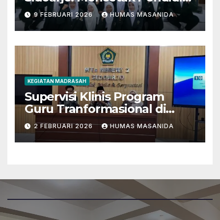
Berkarakter Menghadapi
9 FEBRUARI 2026
HUMAS MASANIDA
Tantangan Zaman
KEGIATAN MADRASAH
Supervisi Klinis Program
Guru Tranformasional di
MTsN 2 Sidoarjo
2 FEBRUARI 2026
HUMAS MASANIDA