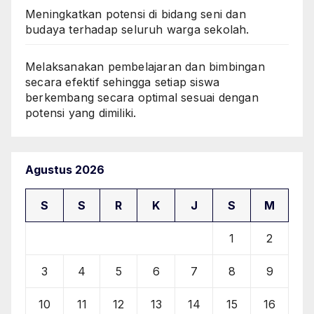
Meningkatkan potensi di bidang seni dan
budaya terhadap seluruh warga sekolah.
Melaksanakan pembelajaran dan bimbingan
secara efektif sehingga setiap siswa
berkembang secara optimal sesuai dengan
potensi yang dimiliki.
Agustus 2026
S
S
R
K
J
S
M
1
2
3
4
5
6
7
8
9
10
11
12
13
14
15
16