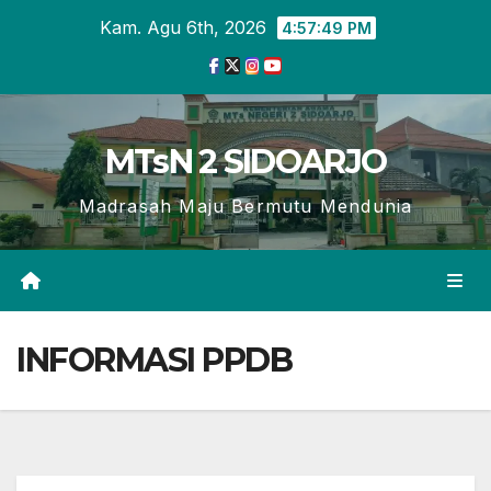
Skip
Kam. Agu 6th, 2026
4:57:49 PM
to
content
MTsN 2 SIDOARJO
Madrasah Maju Bermutu Mendunia
INFORMASI PPDB