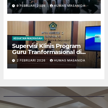
Berkarakter Menghadapi
9 FEBRUARI 2026
HUMAS MASANIDA
Tantangan Zaman
KEGIATAN MADRASAH
Supervisi Klinis Program
Guru Tranformasional di
MTsN 2 Sidoarjo
2 FEBRUARI 2026
HUMAS MASANIDA