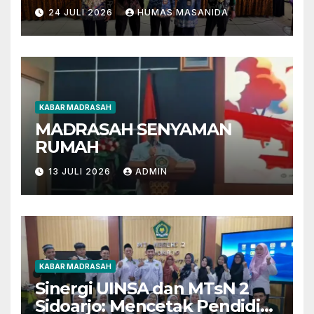
Berbasis AI dan Deep
24 JULI 2026
HUMAS MASANIDA
Learning
KABAR MADRASAH
MADRASAH SENYAMAN
RUMAH
13 JULI 2026
ADMIN
KABAR MADRASAH
Sinergi UINSA dan MTsN 2
Sidoarjo: Mencetak Pendidik